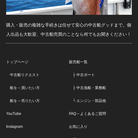
購入・販売の複雑な手続きは任せて安心の中古船グッドまで。個
人出品も大歓迎、中古船売買のことなら何でもお聞きください！
トップページ
販売船一覧
中古船リクエスト
├ 中古ボート
船を – 買いたい方
├ 中古漁船・業務船
船を – 売りたい方
└ エンジン・部品他
YouTube
FAQ – よくあるご質問
Instagram
お気に入り