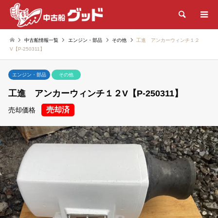
検索
中古船情報一覧
エンジン・部品
その他
工進 アンカーウィンチ１２
V【P-250311】
エンジン・部品
その他
工進 アンカーウィンチ１２V【P-250311】
売却済
売却価格