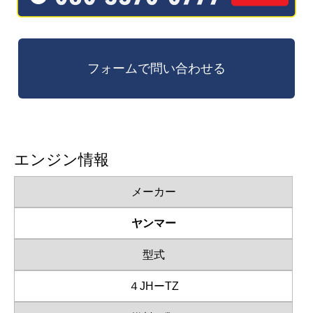
エンジン情報
メーカー
ヤンマー
型式
４JHーTZ