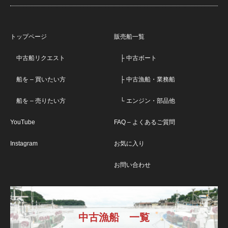
トップページ
販売船一覧
中古船リクエスト
├ 中古ボート
船を – 買いたい方
├ 中古漁船・業務船
船を – 売りたい方
└ エンジン・部品他
YouTube
FAQ – よくあるご質問
Instagram
お気に入り
お問い合わせ
中古漁船 一覧