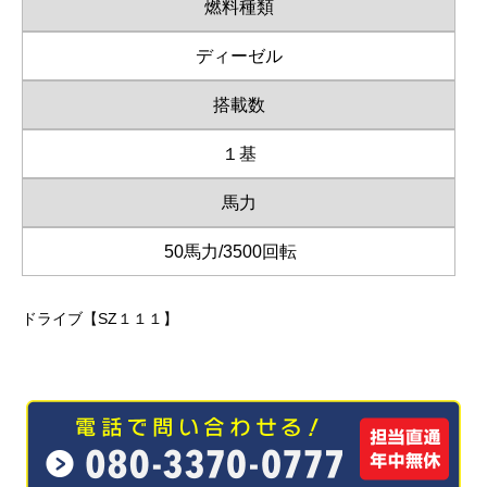
燃料種類
ディーゼル
搭載数
１基
馬力
50馬力/3500回転
ドライブ【SZ１１１】