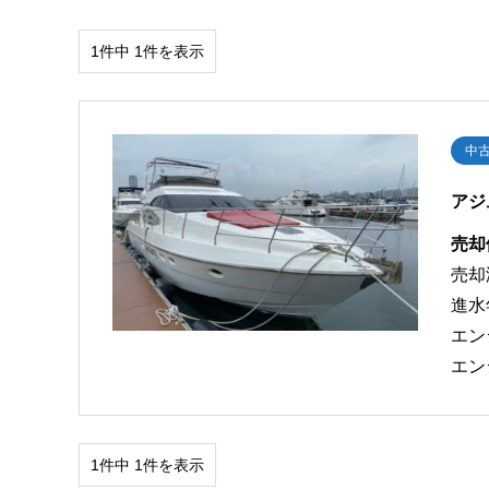
1件中 1件を表示
中
アジ
売却
売却
進水
エン
エン
1件中 1件を表示