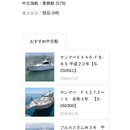
中古漁船・業務船
(579)
エンジン・部品
(58)
おすすめ中古船
ヤンマーＥＸ４６-ＦＢ-
ＢＳ 平成２２年【S-
250561】
2026.07.22
ヤンマー ＦＸ２７Ｚー
ＩＳ 令和３年 【S-
260306】
2026.03.26
フルカスタムＷ３８ 平