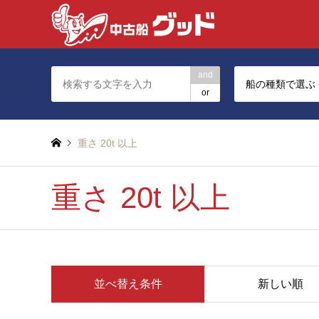
and
船の種類で選ぶ
or
重さ 20t 以上
重さ 20t 以上
並べ替え条件
新しい順