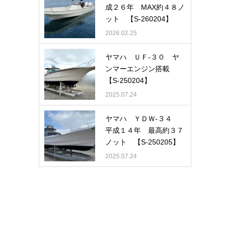
成２６年 MAX約４８ノ
ット 【S-260204】
2026.02.25
ヤマハ ＵＦ-３０ ヤ
ンマーエンジン搭載
【S-250204】
2025.07.24
ヤマハ ＹＤＷ-３４
平成１４年 最高約３７
ノット 【S-250205】
2025.07.24