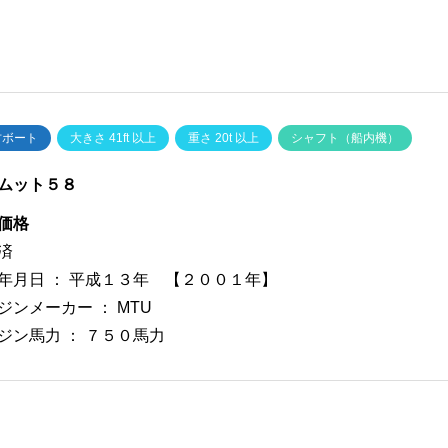
古ボート
大きさ 41ft 以上
重さ 20t 以上
シャフト（船内機）
ムット５８
価格
済
年月日 ：
平成１３年 【２００１年】
ジンメーカー ：
MTU
ジン馬力 ：
７５０馬力