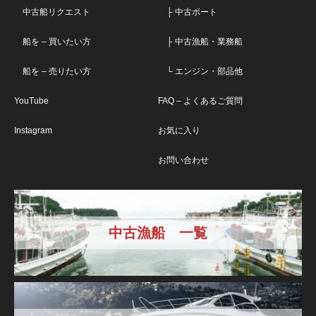
中古船リクエスト
├ 中古ボート
船を – 買いたい方
├ 中古漁船・業務船
船を – 売りたい方
└ エンジン・部品他
YouTube
FAQ – よくあるご質問
Instagram
お気に入り
お問い合わせ
中古漁船 一覧