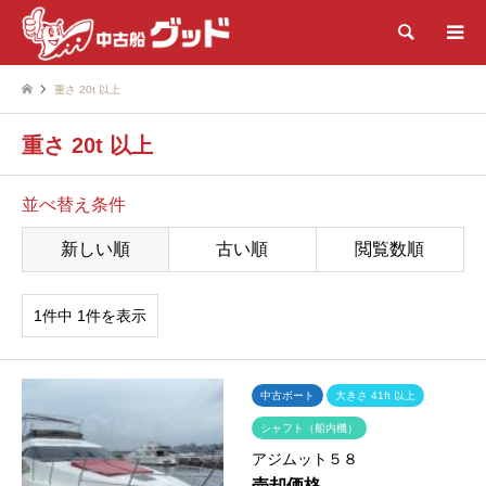
検索
重さ 20t 以上
重さ 20t 以上
並べ替え条件
新しい順
古い順
閲覧数順
1件中 1件を表示
中古ボート
大きさ 41ft 以上
シャフト（船内機）
アジムット５８
売却価格