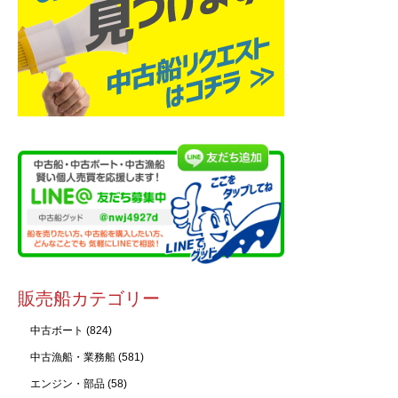
販売船カテゴリー
中古ボート
(824)
中古漁船・業務船
(581)
エンジン・部品
(58)