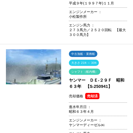
平成９年(１９９７年)１１月
エンジンメーカー ：
小松製作所
エンジン馬力 ：
２７３馬力／２５２０回転 【最大
３００馬力】
中古漁船・業務船
大きさ 21ft ～ 30ft
シャフト（船内機）
ヤンマー ＤＥ-２９Ｆ 昭和
６３年 【S-250941】
売却価格
売却済
進水年月日 ：
昭和６３年４月
エンジンメーカー ：
ヤンマーディーゼル㈱