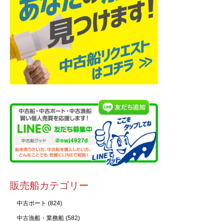
販売船カテゴリー
中古ボート
(824)
中古漁船・業務船
(582)