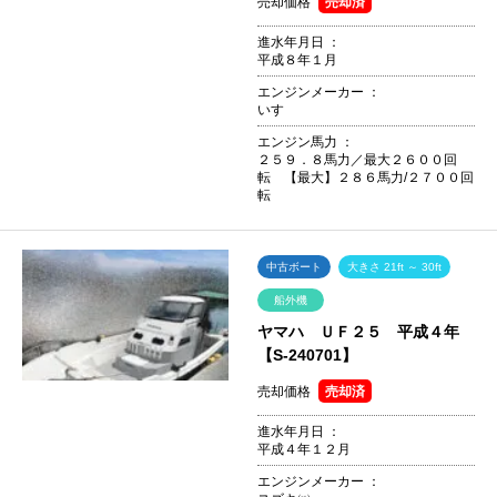
売却価格
売却済
進水年月日 ：
平成８年１月
エンジンメーカー ：
いすゞ
エンジン馬力 ：
２５９．８馬力／最大２６００回
転 【最大】２８６馬力/２７００回
転
中古ボート
大きさ 21ft ～ 30ft
船外機
ヤマハ ＵＦ２５ 平成４年
【S-240701】
売却価格
売却済
進水年月日 ：
平成４年１２月
エンジンメーカー ：