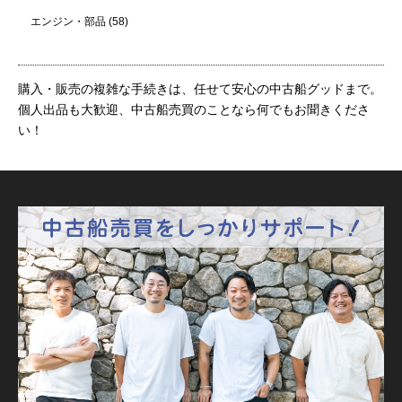
エンジン・部品
(58)
購入・販売の複雑な手続きは、任せて安心の中古船グッドまで。
個人出品も大歓迎、中古船売買のことなら何でもお聞きくださ
い！