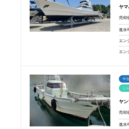
ヤマ
売却
進水
エン
エン
中
シ
ヤン
売却
進水