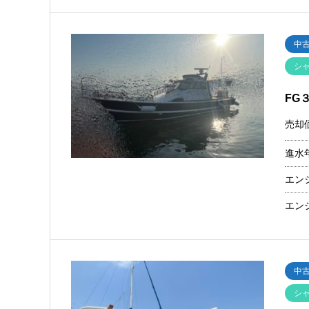
中
シ
FG
売却
進水
エン
エン
中
シ