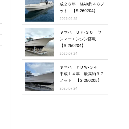
成２６年 MAX約４８ノ
ット 【S-260204】
2026.02.25
ヤマハ ＵＦ-３０ ヤ
ンマーエンジン搭載
【S-250204】
2025.07.24
ヤマハ ＹＤＷ-３４
平成１４年 最高約３７
ノット 【S-250205】
2025.07.24