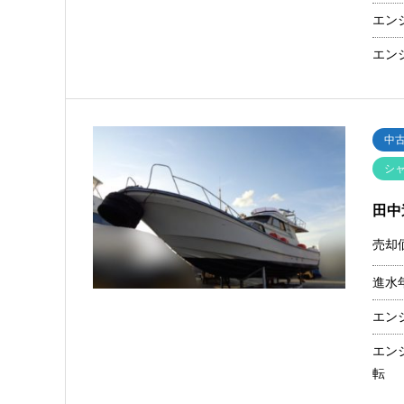
エン
エン
中
シ
田中
売却
進水
エン
エン
転