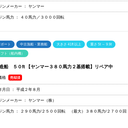
ジンメーカー ：
ヤンマー
ジン馬力 ：
４０馬力／３０００回転
古ボート
中古漁船・業務船
大きさ 41ft 以上
重さ 5t ～ 9.9t
ャフト（船内機）
造船 ５０ft 【ヤンマー３８０馬力２基搭載】リペア中
価格
売却済
年月日 ：
平成２年８月
ジンメーカー ：
ヤンマー（株）
ジン馬力 ：
２９０馬力/２５００回転 （最大）３８０馬力/２７００回