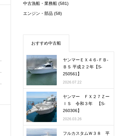
中古漁船・業務船
(581)
エンジン・部品
(58)
おすすめ中古船
ヤンマーＥＸ４６-ＦＢ-
ＢＳ 平成２２年【S-
250561】
2026.07.22
ヤンマー ＦＸ２７Ｚー
ＩＳ 令和３年 【S-
260306】
2026.03.26
フルカスタムＷ３８ 平