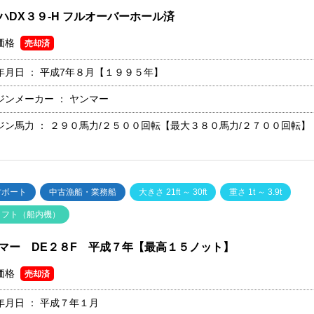
ハDX３９-H フルオーバーホール済
価格
売却済
年月日 ：
平成7年８月【１９９５年】
ジンメーカー ：
ヤンマー
ジン馬力 ：
２９０馬力/２５００回転【最大３８０馬力/２７００回転】
古ボート
中古漁船・業務船
大きさ 21ft ～ 30ft
重さ 1t ～ 3.9t
ャフト（船内機）
マー DE２８F 平成７年【最高１５ノット】
価格
売却済
年月日 ：
平成７年１月