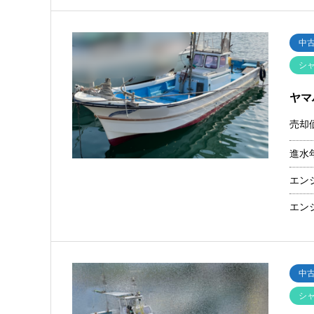
中
シ
ヤマ
売却
進水
エン
エン
中
シ