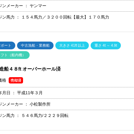
ジンメーカー ：
ヤンマー
ジン馬力 ：
１５４馬力／３２００回転【最大】１７０馬力
古ボート
中古漁船・業務船
大きさ 41ft 以上
重さ 4t ～ 4.9t
ャフト（船内機）
造船４８ft オーバーホール済
価格
売却済
年月日 ：
平成11年３月
ジンメーカー ：
小松製作所
ジン馬力 ：
５４６馬力/２２２９回転