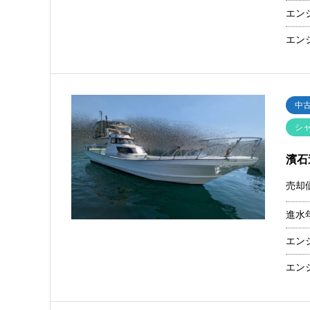
エン
エン
中
シ
濱石
売却
進水
エン
エン