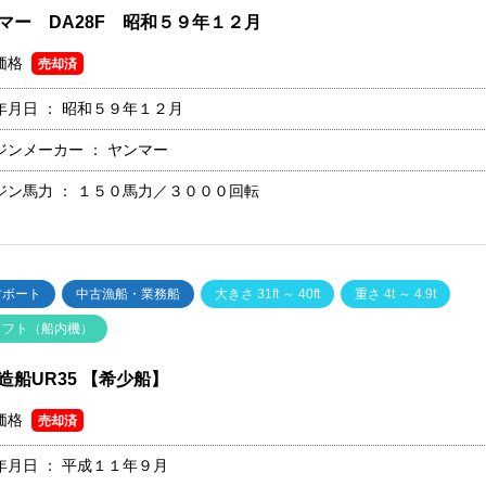
マー DA28F 昭和５９年１２月
価格
売却済
年月日 ：
昭和５９年１２月
ジンメーカー ：
ヤンマー
ジン馬力 ：
１５０馬力／３０００回転
古ボート
中古漁船・業務船
大きさ 31ft ～ 40ft
重さ 4t ～ 4.9t
ャフト（船内機）
造船UR35 【希少船】
価格
売却済
年月日 ：
平成１１年９月