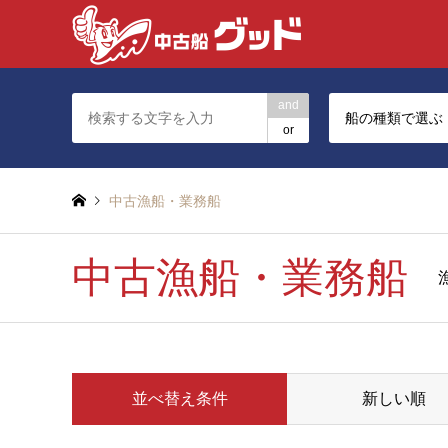
and
船の種類で選ぶ
or
中古漁船・業務船
中古漁船・業務船
並べ替え条件
新しい順