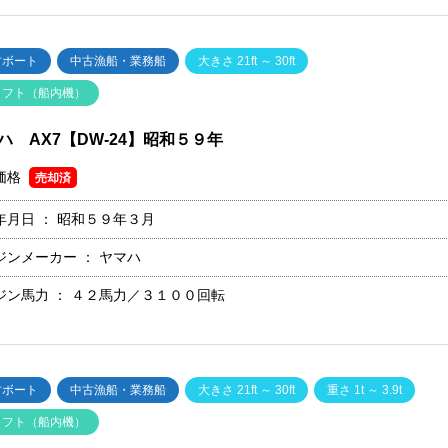
古ボート
中古漁船・業務船
大きさ 21ft ～ 30ft
ャフト（船内機）
ハ AX7【DW-24】昭和５９年
価格
売却済
年月日 ：
昭和５９年３月
ジンメーカー ：
ヤマハ
ジン馬力 ：
４２馬力／３１００回転
古ボート
中古漁船・業務船
大きさ 21ft ～ 30ft
重さ 1t ～ 3.9t
ャフト（船内機）