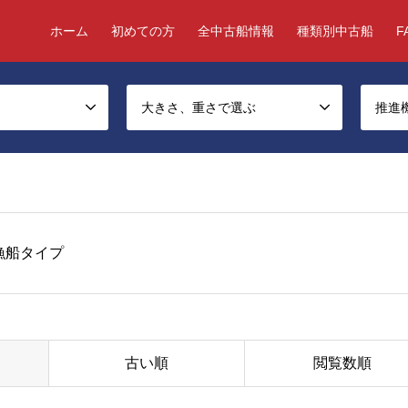
ホーム
初めての方
全中古船情報
種類別中古船
F
大きさ、重さで選ぶ
推進
漁船タイプ
古い順
閲覧数順