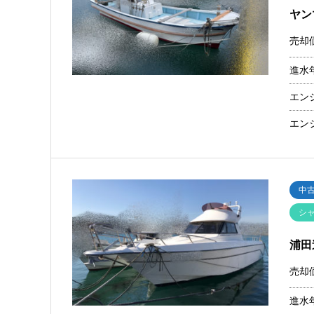
ヤン
売却
進水
エン
エン
中
シ
浦田
売却
進水