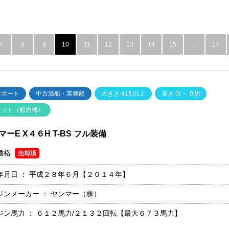
7
8
9
10
11
12
13
14
15
…
17
古ボート
中古漁船・業務船
大きさ 41ft 以上
重さ 5t ～ 9.9t
ャフト（船内機）
マーE X４６H T-BS フル装備
価格
売却済
年月日 ：
平成２８年６月【２０１４年】
ジンメーカー ：
ヤンマー（株）
ジン馬力 ：
６１２馬力/２１３２回転【最大６７３馬力】