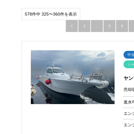
578件中 325〜360件を表示
1
…
5
6

中
シ
ヤン
売却
進水
エン
エン