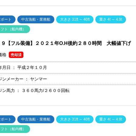
古ボート
中古漁船・業務船
大きさ 31ft ～ 40ft
重さ 4t ～ 4.9t
ャフト（船内機）
３９【フル装備】２０２１年O.H後約２８０時間 大幅値下げ
価格
売却済
年月日 ：
平成２年１０月
ジンメーカー ：
ヤンマー
ジン馬力 ：
３６０馬力/２６００回転
古ボート
中古漁船・業務船
大きさ 31ft ～ 40ft
重さ 4t ～ 4.9t
ャフト（船内機）