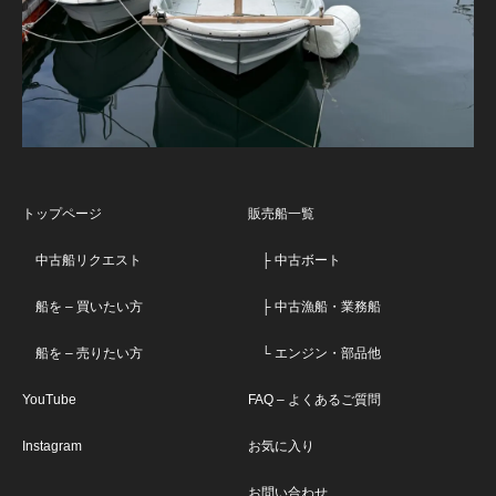
トップページ
販売船一覧
中古船リクエスト
├ 中古ボート
船を – 買いたい方
├ 中古漁船・業務船
船を – 売りたい方
└ エンジン・部品他
YouTube
FAQ – よくあるご質問
Instagram
お気に入り
お問い合わせ