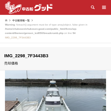
検索
中古船情報一覧
Warning
: foreach() argument must be of type array|object, false given in
/home/chukosen/chukosen-good.com/public_html/fcms/wp-
content/themes/gensen_tcd050/breadcrumb.php
on line
94
IMG_2298_7F3443B3
IMG_2298_7F3443B3
売却価格