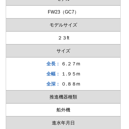
FW23（GC7）
モデルサイズ
２３ft
サイズ
全長：
６.２７m
全幅：
１.９５m
全深：
０.８８m
推進機器種類
船外機
進水年月日