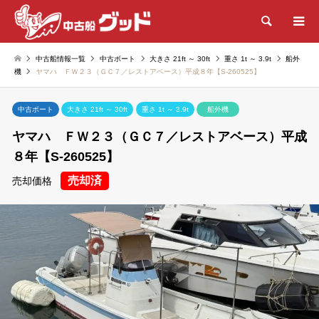
検索
中古船情報一覧
中古ボート
大きさ 21ft ～ 30ft
重さ 1t ～ 3.9t
船外
機
ヤマハ ＦＷ２３（ＧＣ７／レストアベース）平成８年【S-260525】
中古ボート
大きさ 21ft ～ 30ft
重さ 1t ～ 3.9t
船外機
ヤマハ ＦＷ２３（ＧＣ７／レストアベース）平成
８年【S-260525】
売却済
売却価格