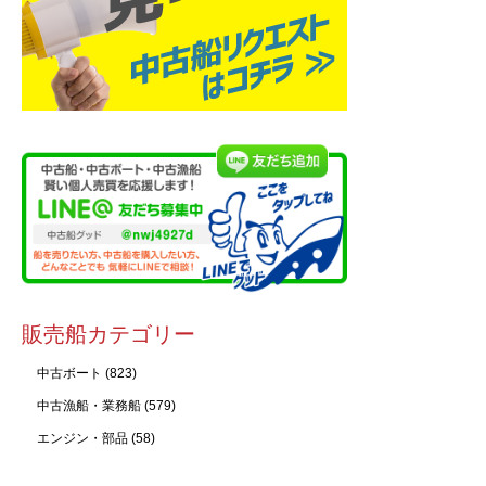
販売船カテゴリー
中古ボート
(823)
中古漁船・業務船
(579)
エンジン・部品
(58)