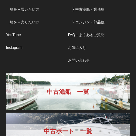
船を – 買いたい方
├ 中古漁船・業務船
船を – 売りたい方
└ エンジン・部品他
YouTube
FAQ – よくあるご質問
Instagram
お気に入り
お問い合わせ
中古漁船 一覧
中古ボート 一覧