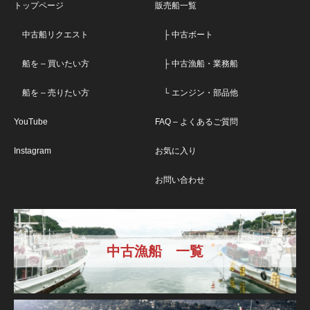
トップページ
販売船一覧
中古船リクエスト
├ 中古ボート
船を – 買いたい方
├ 中古漁船・業務船
船を – 売りたい方
└ エンジン・部品他
YouTube
FAQ – よくあるご質問
Instagram
お気に入り
お問い合わせ
中古漁船 一覧