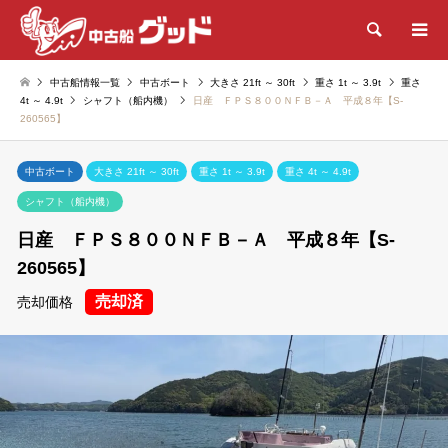
検索
中古船情報一覧
中古ボート
大きさ 21ft ～ 30ft
重さ 1t ～ 3.9t
重さ
4t ～ 4.9t
シャフト（船内機）
日産 ＦＰＳ８００ＮＦＢ－Ａ 平成８年【S-
260565】
中古ボート
大きさ 21ft ～ 30ft
重さ 1t ～ 3.9t
重さ 4t ～ 4.9t
シャフト（船内機）
日産 ＦＰＳ８００ＮＦＢ－Ａ 平成８年【S-
260565】
売却済
売却価格