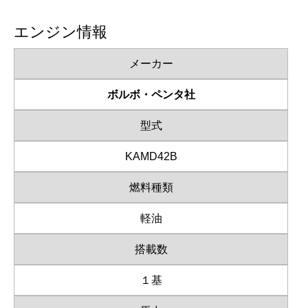
エンジン情報
メーカー
ボルボ・ペンタ社
型式
KAMD42B
燃料種類
軽油
搭載数
１基