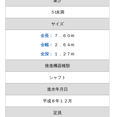
重さ
５t未満
サイズ
全長：
７．６０m
全幅：
２．６４m
全深：
１．２７m
推進機器種類
シャフト
進水年月日
平成８年１２月
定員