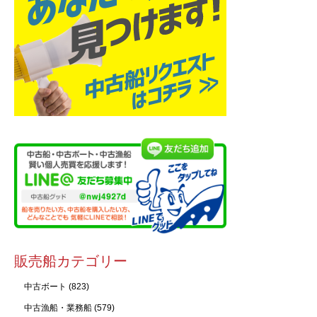
販売船カテゴリー
中古ボート
(823)
中古漁船・業務船
(579)