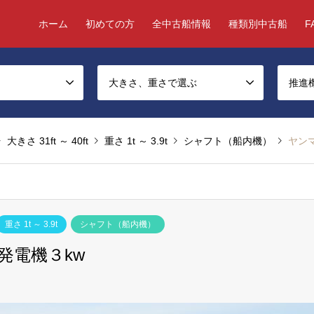
ホーム
初めての方
全中古船情報
種類別中古船
F
大きさ、重さで選ぶ
推進
大きさ 31ft ～ 40ft
重さ 1t ～ 3.9t
シャフト（船内機）
ヤンマ
重さ 1t ～ 3.9t
シャフト（船内機）
発電機３kw