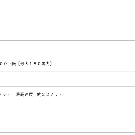
２００回転【最大１８０馬力】
６ノット
最高速度：約２２ノット