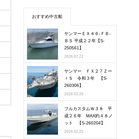
おすすめ中古船
ヤンマーＥＸ４６-ＦＢ-
ＢＳ 平成２２年【S-
250561】
2026.07.22
ヤンマー ＦＸ２７Ｚー
ＩＳ 令和３年 【S-
260306】
2026.03.26
フルカスタムＷ３８ 平
成２６年 MAX約４８ノ
ット 【S-260204】
2026.02.25