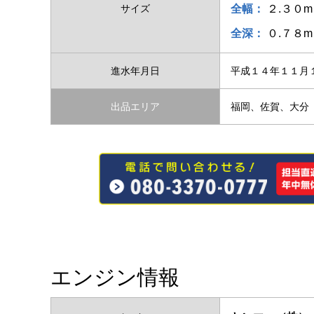
サイズ
全幅：
２.３０m
全深：
０.７８m
進水年月日
平成１４年１１月
出品エリア
福岡、佐賀、大分
エンジン情報