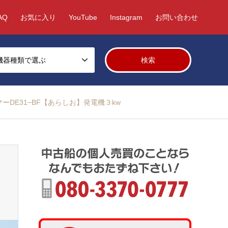
AQ
お気に入り
YouTube
Instagram
お問い合わせ
機器種類で選ぶ
ーDE31−BF【あらしお】発電機３kw