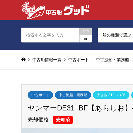
and
船の種類で選ぶ
or
中古船情報一覧
中古ボート
中古漁船・業務船
中古ボート
中古漁船・業務船
大きさ 31ft ～ 40ft
ヤンマーDE31−BF【あらしお】
売却価格
売却済