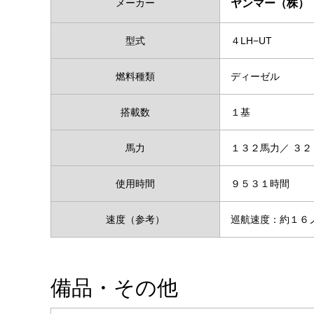
メーカー
ヤンマー（株）
型式
４LH−UT
燃料種類
ディーゼル
搭載数
１基
馬力
１３２馬力／ ３
使用時間
９５３１時間
速度（参考）
巡航速度：約１
備品・その他