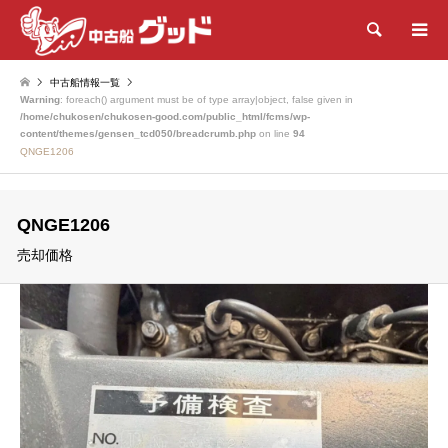
検索
中古船情報一覧
Warning
: foreach() argument must be of type array|object, false given in
/home/chukosen/chukosen-good.com/public_html/fcms/wp-
content/themes/gensen_tcd050/breadcrumb.php
on line
94
QNGE1206
QNGE1206
売却価格