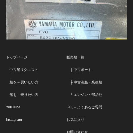
トップページ
販売船一覧
中古船リクエスト
├ 中古ボート
船を – 買いたい方
├ 中古漁船・業務船
船を – 売りたい方
└ エンジン・部品他
YouTube
FAQ – よくあるご質問
Instagram
お気に入り
お問い合わせ