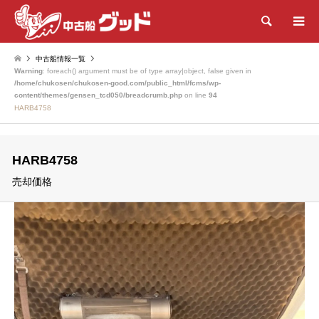
検索
中古船情報一覧
Warning
: foreach() argument must be of type array|object, false given in
/home/chukosen/chukosen-good.com/public_html/fcms/wp-
content/themes/gensen_tcd050/breadcrumb.php
on line
94
HARB4758
HARB4758
売却価格