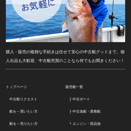
購入・販売の複雑な手続きは任せて安心の中古船グッドまで。個
人出品も大歓迎、中古船売買のことなら何でもお聞きください！
トップページ
販売船一覧
中古船リクエスト
├ 中古ボート
船を – 買いたい方
├ 中古漁船・業務船
船を – 売りたい方
└ エンジン・部品他