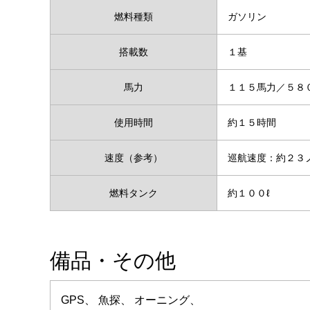
燃料種類
ガソリン
搭載数
１基
馬力
１１５馬力／５８
使用時間
約１５時間
速度（参考）
巡航速度：約２
燃料タンク
約１００ℓ
備品・その他
GPS、 魚探、 オーニング、