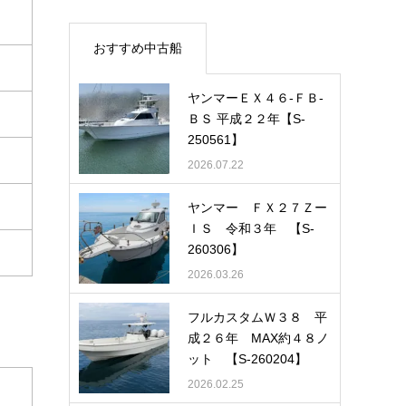
おすすめ中古船
ヤンマーＥＸ４６-ＦＢ-
ＢＳ 平成２２年【S-
250561】
2026.07.22
ヤンマー ＦＸ２７Ｚー
ＩＳ 令和３年 【S-
260306】
2026.03.26
フルカスタムＷ３８ 平
成２６年 MAX約４８ノ
ット 【S-260204】
2026.02.25