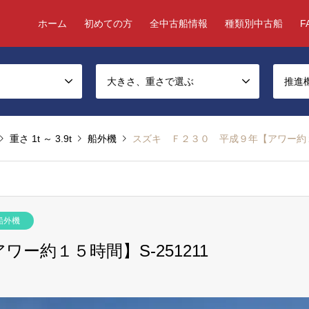
ホーム
初めての方
全中古船情報
種類別中古船
F
大きさ、重さで選ぶ
推進
重さ 1t ～ 3.9t
船外機
スズキ Ｆ２３０ 平成９年【アワー約１５
船外機
ー約１５時間】S-251211