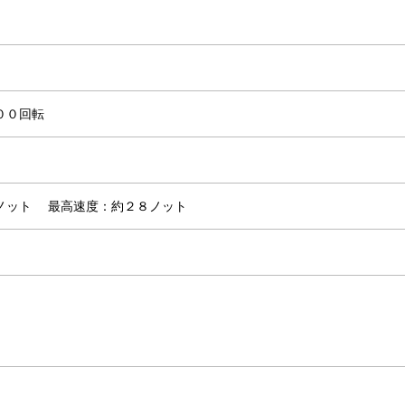
００回転
３ノット
最高速度：約２８ノット