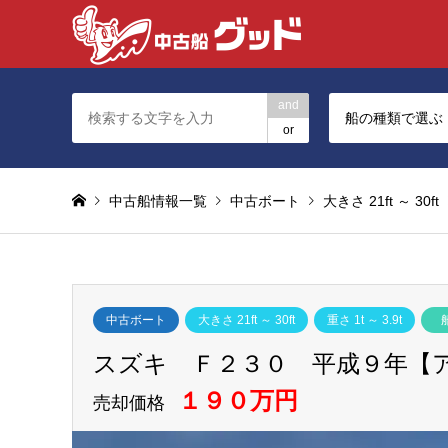
and
船の種類で選ぶ
or
中古船情報一覧
中古ボート
大きさ 21ft ～ 30ft
中古ボート
大きさ 21ft ～ 30ft
重さ 1t ～ 3.9t
スズキ Ｆ２３０ 平成９年【アワ
１９０万円
売却価格