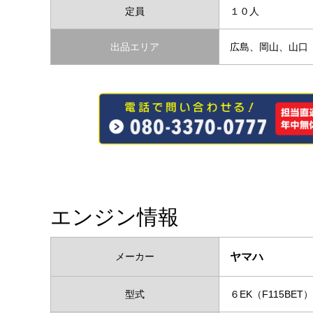
定員
１０人
出品エリア
広島、岡山、山口
エンジン情報
メーカー
ヤマハ
型式
６EK（F115BET）