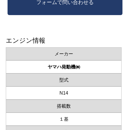
エンジン情報
メーカー
ヤマハ発動機㈱
型式
N14
搭載数
１基