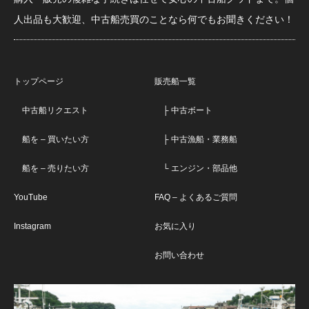
人出品も大歓迎、中古船売買のことなら何でもお聞きください！
トップページ
販売船一覧
中古船リクエスト
├ 中古ボート
船を – 買いたい方
├ 中古漁船・業務船
船を – 売りたい方
└ エンジン・部品他
YouTube
FAQ – よくあるご質問
Instagram
お気に入り
お問い合わせ