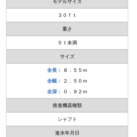
モデルサイズ
３０ｆｔ
重さ
５ｔ未満
サイズ
全長：
８．５５ｍ
全幅：
２．５０ｍ
全深：
０．９２ｍ
推進機器種類
シャフト
進水年月日