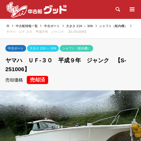
検索
中古船情報一覧
中古ボート
大きさ 21ft ～ 30ft
シャフト（船内機）
ヤマハ ＵＦ-３０ 平成９年 ジャンク 【S-251006】
中古ボート
大きさ 21ft ～ 30ft
シャフト（船内機）
ヤマハ ＵＦ-３０ 平成９年 ジャンク 【S-
251006】
売却済
売却価格