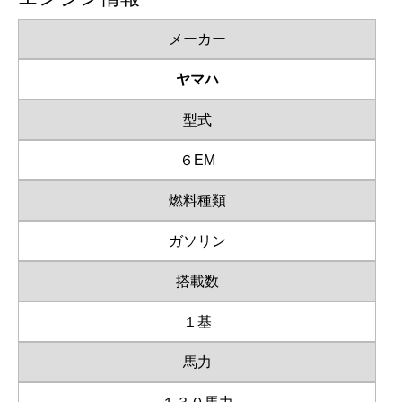
メーカー
ヤマハ
型式
６EM
燃料種類
ガソリン
搭載数
１基
馬力