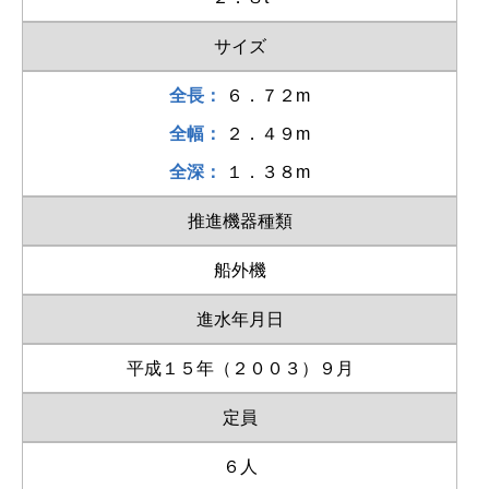
サイズ
全長：
６．７２m
全幅：
２．４９m
全深：
１．３８m
推進機器種類
船外機
進水年月日
平成１５年（２００３）９月
定員
６人