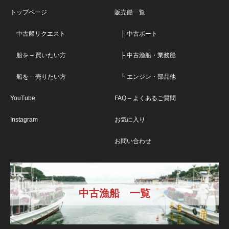
トップページ
販売船一覧
中古船リクエスト
├ 中古ボート
船を – 買いたい方
├ 中古漁船・業務船
船を – 売りたい方
└ エンジン・部品他
YouTube
FAQ – よくあるご質問
Instagram
お気に入り
お問い合わせ
中古漁船 一覧