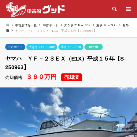
検索
中古船情報一覧
中古ボート
大きさ 21ft ～ 30ft
重さ 1t ～ 3.9t
船外
機
ヤマハ ＹＦ－２３ＥＸ（E1X）平成１５年【S-250963】
中古ボート
大きさ 21ft ～ 30ft
重さ 1t ～ 3.9t
船外機
ヤマハ ＹＦ－２３ＥＸ（E1X）平成１５年【S-
250963】
３６０万円
売却済
売却価格