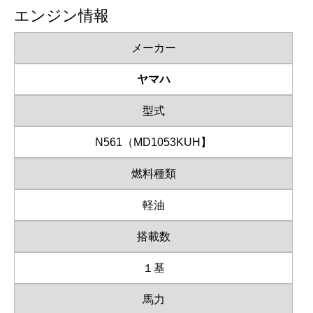
エンジン情報
メーカー
ヤマハ
型式
N561（MD1053KUH】
燃料種類
軽油
搭載数
１基
馬力