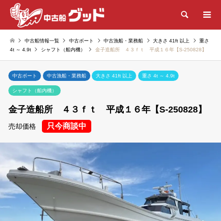
検索
中古船情報一覧
中古ボート
中古漁船・業務船
大きさ 41ft 以上
重さ
4t ～ 4.9t
シャフト（船内機）
金子造船所 ４３ｆｔ 平成１６年【S-250828】
中古ボート
中古漁船・業務船
大きさ 41ft 以上
重さ 4t ～ 4.9t
シャフト（船内機）
金子造船所 ４３ｆｔ 平成１６年【S-250828】
只今商談中
売却価格