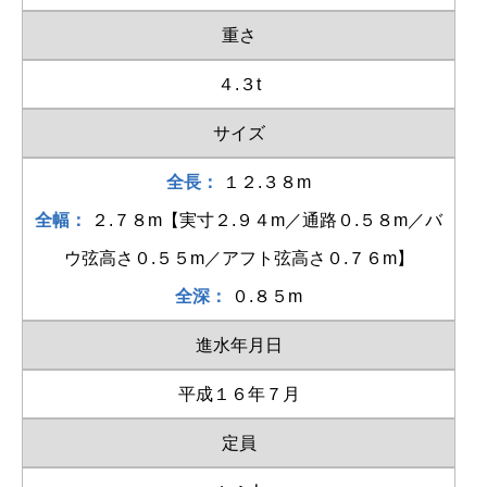
重さ
４.３t
サイズ
全長：
１２.３８m
全幅：
２.７８m【実寸２.９４m／通路０.５８m／バ
ウ弦高さ０.５５m／アフト弦高さ０.７６m】
全深：
０.８５m
進水年月日
平成１６年７月
定員