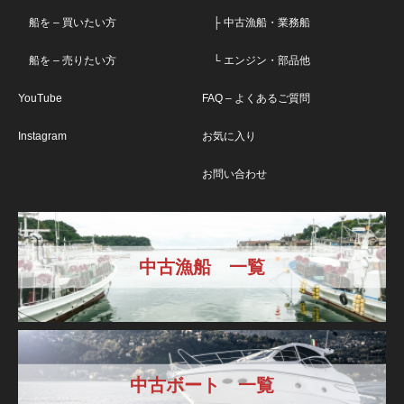
船を – 買いたい方
├ 中古漁船・業務船
船を – 売りたい方
└ エンジン・部品他
YouTube
FAQ – よくあるご質問
Instagram
お気に入り
お問い合わせ
中古漁船 一覧
中古ボート 一覧