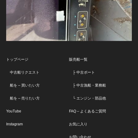
トップページ
販売船一覧
中古船リクエスト
├ 中古ボート
船を – 買いたい方
├ 中古漁船・業務船
船を – 売りたい方
└ エンジン・部品他
YouTube
FAQ – よくあるご質問
Instagram
お気に入り
お問い合わせ