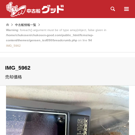
検索
中古船情報一覧
Warning
: foreach() argument must be of type array|object, false given in
/home/chukosen/chukosen-good.com/public_html/fcms/wp-
content/themes/gensen_tcd050/breadcrumb.php
on line
94
IMG_5962
IMG_5962
売却価格