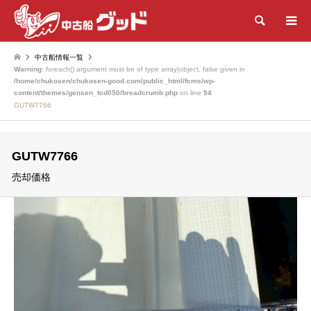
検索
中古船情報一覧
Warning
: foreach() argument must be of type array|object, false given in
/home/chukosen/chukosen-good.com/public_html/fcms/wp-
content/themes/gensen_tcd050/breadcrumb.php
on line
94
GUTW7766
GUTW7766
売却価格