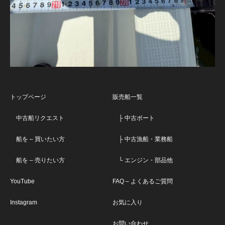
トップページ
販売船一覧
中古船リクエスト
├ 中古ボート
船を – 買いたい方
├ 中古漁船・業務船
船を – 売りたい方
└ エンジン・部品他
YouTube
FAQ – よくあるご質問
Instagram
お気に入り
お問い合わせ