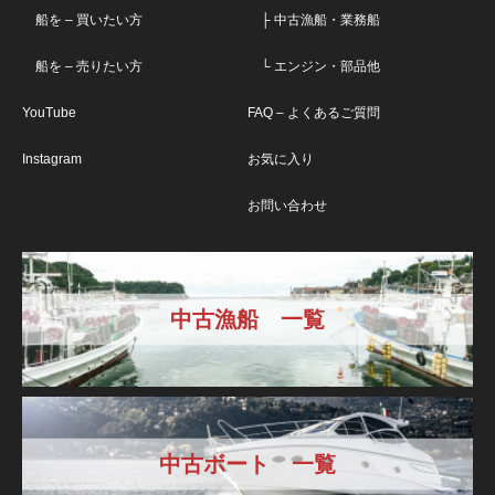
船を – 買いたい方
├ 中古漁船・業務船
船を – 売りたい方
└ エンジン・部品他
YouTube
FAQ – よくあるご質問
Instagram
お気に入り
お問い合わせ
中古漁船 一覧
中古ボート 一覧