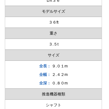
DX３６
モデルサイズ
３６ft
重さ
３.５t
サイズ
全長：
９.０１m
全幅：
２.４２m
全深：
０.８０m
推進機器種類
シャフト