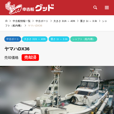
検索
中古船情報一覧
中古ボート
大きさ 31ft ～ 40ft
重さ 1t ～ 3.9t
シャ
フト（船内機）
ヤマハDX36
中古ボート
大きさ 31ft ～ 40ft
重さ 1t ～ 3.9t
シャフト（船内機）
ヤマハDX36
売却済
売却価格