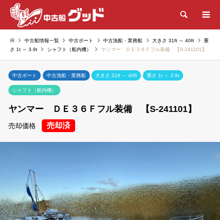
検索
中古船情報一覧
中古ボート
中古漁船・業務船
大きさ 31ft ～ 40ft
重
さ 1t ～ 3.9t
シャフト（船内機）
ヤンマー ＤＥ３６Ｆフル装備 【S-241101】
中古ボート
中古漁船・業務船
大きさ 31ft ～ 40ft
重さ 1t ～ 3.9t
シャフト（船内機）
ヤンマー ＤＥ３６Ｆフル装備 【S-241101】
売却済
売却価格