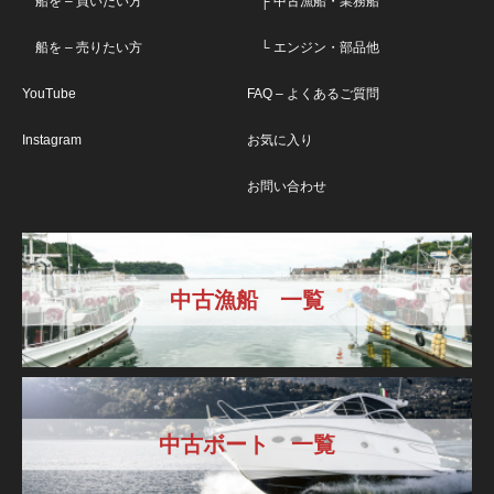
船を – 買いたい方
├ 中古漁船・業務船
船を – 売りたい方
└ エンジン・部品他
YouTube
FAQ – よくあるご質問
Instagram
お気に入り
お問い合わせ
中古漁船 一覧
中古ボート 一覧