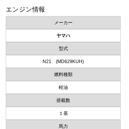
エンジン情報
メーカー
ヤマハ
型式
N21 (MD629KUH)
燃料種類
軽油
搭載数
１基
馬力