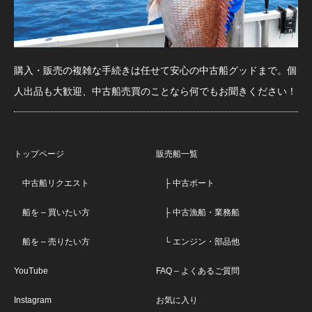
購入・販売の複雑な手続きは任せて安心の中古船グッドまで。個
人出品も大歓迎、中古船売買のことなら何でもお聞きください！
トップページ
販売船一覧
中古船リクエスト
├ 中古ボート
船を – 買いたい方
├ 中古漁船・業務船
船を – 売りたい方
└ エンジン・部品他
YouTube
FAQ – よくあるご質問
Instagram
お気に入り