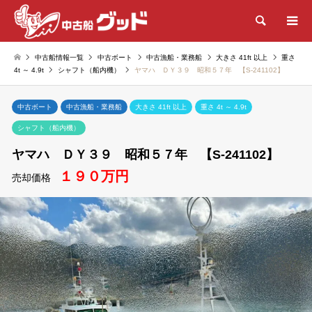
検索
中古船情報一覧
中古ボート
中古漁船・業務船
大きさ 41ft 以上
重さ
4t ～ 4.9t
シャフト（船内機）
ヤマハ ＤＹ３９ 昭和５７年 【S-241102】
中古ボート
中古漁船・業務船
大きさ 41ft 以上
重さ 4t ～ 4.9t
シャフト（船内機）
ヤマハ ＤＹ３９ 昭和５７年 【S-241102】
１９０万円
売却価格