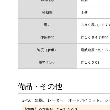
搭載数
１基
馬力
３８０馬力／２７
使用時間
約１０６４７時間
速度（参考）
巡航速度：約１
燃料タンク
約１０００ℓ
備品・その他
GPS、 魚探、 レーダー、 オートパイロット、 
【GPS】
KODEN CVG-２０７