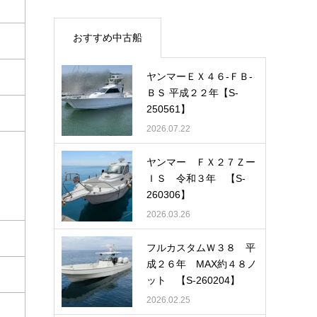
おすすめ中古船
ヤンマーＥＸ４６-ＦＢ-
ＢＳ 平成２２年【S-
250561】
2026.07.22
ヤンマー ＦＸ２７Ｚー
ＩＳ 令和３年 【S-
260306】
2026.03.26
フルカスタムＷ３８ 平
成２６年 MAX約４８ノ
ット 【S-260204】
2026.02.25