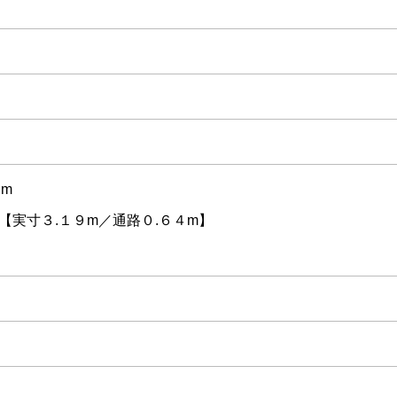
４m
m【実寸３.１９m／通路０.６４m】