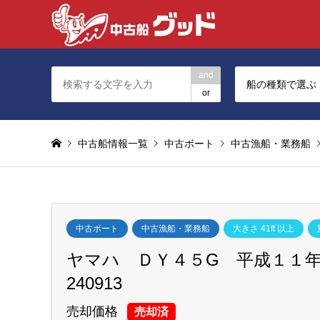
and
船の種類で選ぶ
or
中古船情報一覧
中古ボート
中古漁船・業務船
中古ボート
中古漁船・業務船
大きさ 41ft 以上
ヤマハ ＤＹ４５G 平成１１年【
240913
売却価格
売却済