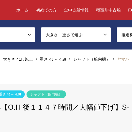
ホーム
初めての方
全中古船情報
種類別中古船
F
大きさ、重さで選ぶ
推進
大きさ 41ft 以上
重さ 4t ～ 4.9t
シャフト（船内機）
ヤマハ Ｄ
重さ 4t ～ 4.9t
シャフト（船内機）
O.H 後１１４７時間／大幅値下げ】S-