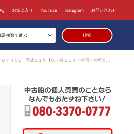
AQ
お気に入り
YouTube
Instagram
お問い合わせ
機器種類で選ぶ
Ｙ４５G 平成１１年【O.H 後１１４７時間／大幅値下げ】S-240913