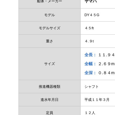
船体・メーカー
ヤマハ
モデル
DY４５G
モデルサイズ
４５ft
重さ
４.９t
全長：
１１.９
サイズ
全幅：
２.６９
全深：
０.８４m
推進機器種類
シャフト
進水年月日
平成１１年３月
定員
１２人