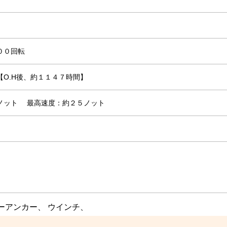
００回転
【O.H後、約１１４７時間】
８ノット
最高速度：約２５ノット
シーアンカー、 ウインチ、