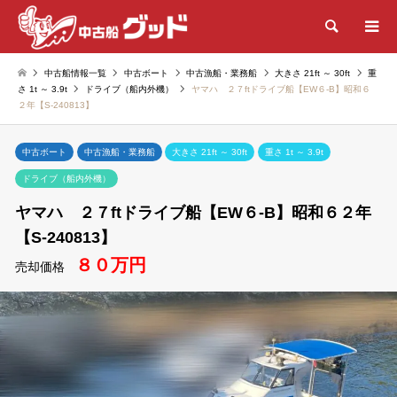
検索
中古船情報一覧
中古ボート
中古漁船・業務船
大きさ 21ft ～ 30ft
重
さ 1t ～ 3.9t
ドライブ（船内外機）
ヤマハ ２７ftドライブ船【EW６-B】昭和６
２年【S-240813】
中古ボート
中古漁船・業務船
大きさ 21ft ～ 30ft
重さ 1t ～ 3.9t
ドライブ（船内外機）
ヤマハ ２７ftドライブ船【EW６-B】昭和６２年
【S-240813】
８０万円
売却価格