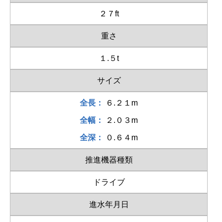
２７ft
重さ
１.５t
サイズ
全長：
６.２１m
全幅：
２.０３m
全深：
０.６４m
推進機器種類
ドライブ
進水年月日