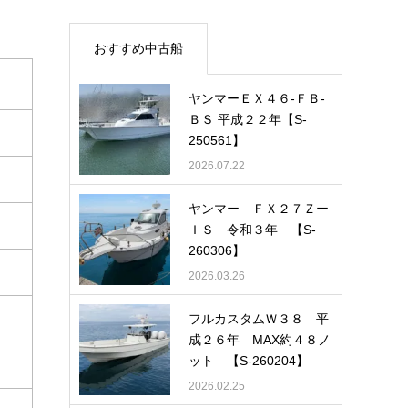
おすすめ中古船
ヤンマーＥＸ４６-ＦＢ-
ＢＳ 平成２２年【S-
250561】
2026.07.22
ヤンマー ＦＸ２７Ｚー
ＩＳ 令和３年 【S-
260306】
2026.03.26
フルカスタムＷ３８ 平
成２６年 MAX約４８ノ
ット 【S-260204】
2026.02.25