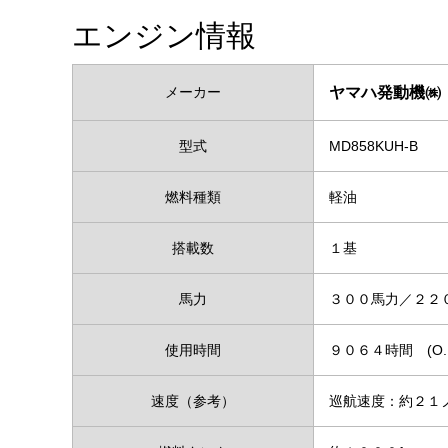
エンジン情報
メーカー
ヤマハ発動機㈱
型式
MD858KUH-B
燃料種類
軽油
搭載数
１基
馬力
３００馬力／２２
使用時間
９０６４時間 (O
速度（参考）
巡航速度：約２