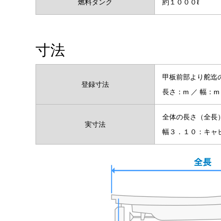
燃料タンク
約１０００ℓ
寸法
甲板前部より舵迄
登録寸法
長さ：m ／ 幅：m
全体の長さ（全長
実寸法
幅３．１０：キャビ