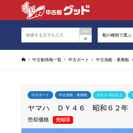
and
船の種類で選ぶ
or
中古船情報一覧
中古ボート
中古漁船・業務船
中古ボート
中古漁船・業務船
大きさ 41ft 以上
ヤマハ ＤＹ４６ 昭和６２年 【S
売却価格
売却済