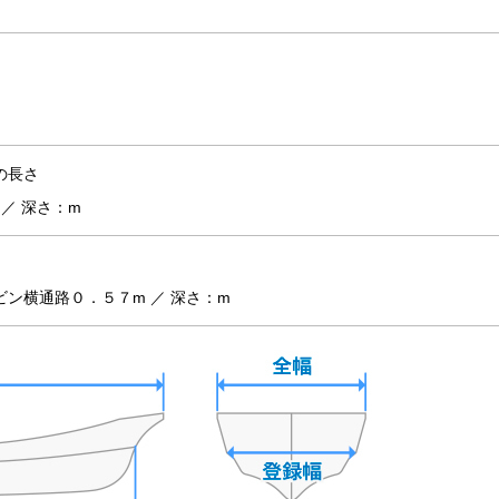
の長さ
 ／ 深さ：m
）
ン横通路０．５７m ／ 深さ：m