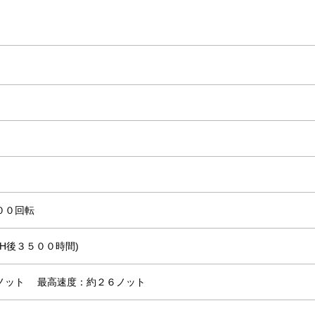
００回転
.H後３５００時間)
１ノット
最高速度：約２６ノット