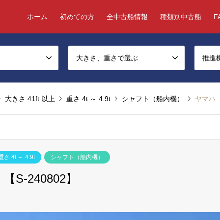
ホーム
初めての方
全中古船情報
種類別中古船
F
大きさ、重さで選ぶ
推進
大きさ 41ft 以上
重さ 4t ～ 4.9t
シャフト（船内機）
ヤマハ 
重さ 4t ～ 4.9t
シャフト（船内機）
-240802】