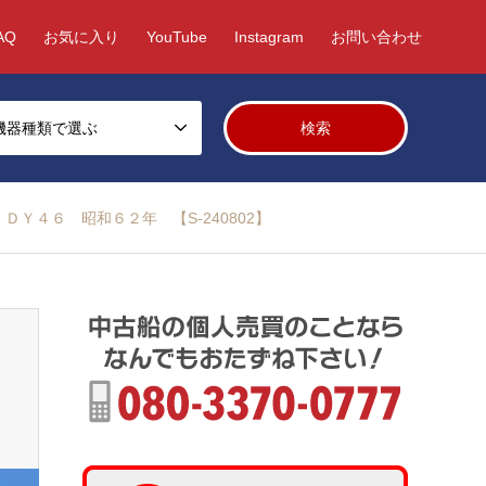
AQ
お気に入り
YouTube
Instagram
お問い合わせ
機器種類で選ぶ
ＤＹ４６ 昭和６２年 【S-240802】