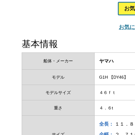
お気
お気に
基本情報
船体・メーカー
ヤマハ
モデル
G1H 【DY46】
モデルサイズ
４６ｆｔ
重さ
４．６t
全長：
１１．８
サイズ
全幅：
２．７１