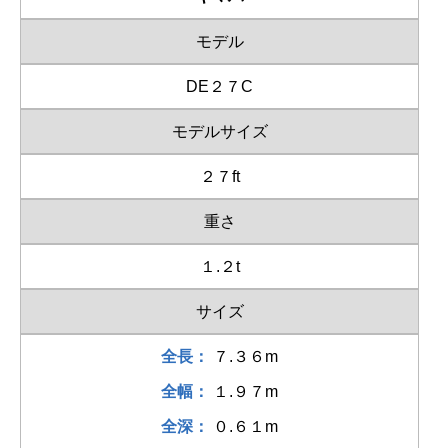
モデル
DE２７C
モデルサイズ
２７ft
重さ
１.２t
サイズ
全長：
７.３６m
全幅：
１.９７m
全深：
０.６１m