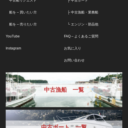
中古船リクエスト
├ 中古ボート
船を – 買いたい方
├ 中古漁船・業務船
船を – 売りたい方
└ エンジン・部品他
YouTube
FAQ – よくあるご質問
Instagram
お気に入り
お問い合わせ
中古漁船 一覧
中古ボート 一覧