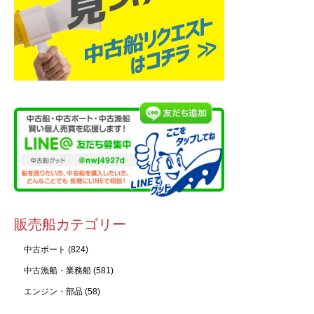
販売船カテゴリー
中古ボート
(824)
中古漁船・業務船
(581)
エンジン・部品
(58)