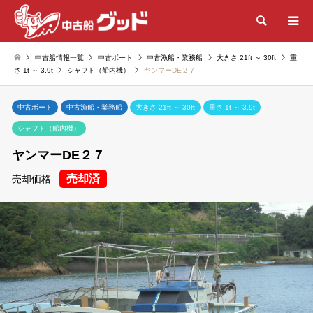
検索
中古船情報一覧
中古ボート
中古漁船・業務船
大きさ 21ft ～ 30ft
重
さ 1t ～ 3.9t
シャフト（船内機）
ヤンマーDE２７
中古ボート
中古漁船・業務船
大きさ 21ft ～ 30ft
重さ 1t ～ 3.9t
シャフト（船内機）
ヤンマーDE２７
売却済
売却価格