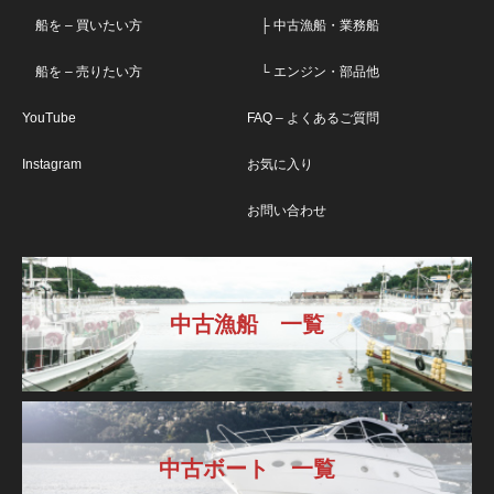
船を – 買いたい方
├ 中古漁船・業務船
船を – 売りたい方
└ エンジン・部品他
YouTube
FAQ – よくあるご質問
Instagram
お気に入り
お問い合わせ
中古漁船 一覧
中古ボート 一覧