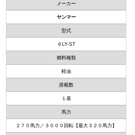
メーカー
ヤンマー
型式
６LY-ST
燃料種類
軽油
搭載数
１基
馬力
２７０馬力／３０００回転【最大３２０馬力】