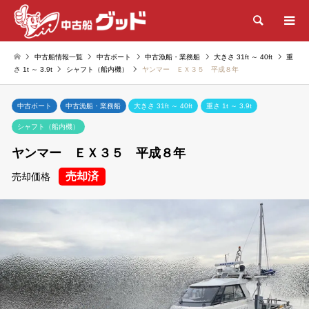
検索
中古船情報一覧
中古ボート
中古漁船・業務船
大きさ 31ft ～ 40ft
重
さ 1t ～ 3.9t
シャフト（船内機）
ヤンマー ＥＸ３５ 平成８年
中古ボート
中古漁船・業務船
大きさ 31ft ～ 40ft
重さ 1t ～ 3.9t
シャフト（船内機）
ヤンマー ＥＸ３５ 平成８年
売却済
売却価格