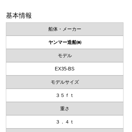
基本情報
船体・メーカー
ヤンマー造船㈱
モデル
EX35-BS
モデルサイズ
３５ｆｔ
重さ
３．４ｔ