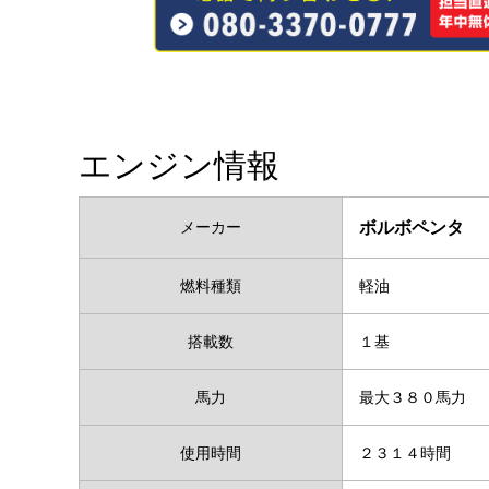
エンジン情報
メーカー
ボルボペンタ
燃料種類
軽油
搭載数
１基
馬力
最大３８０馬力
使用時間
２３１４時間