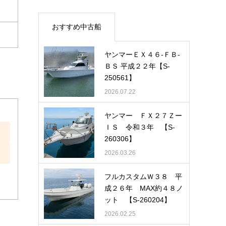
おすすめ中古船
ヤンマーＥＸ４６-ＦＢ-
ＢＳ 平成２２年【S-
250561】
2026.07.22
ヤンマー ＦＸ２７Ｚー
ＩＳ 令和３年 【S-
260306】
2026.03.26
フルカスタムＷ３８ 平
成２６年 MAX約４８ノ
ット 【S-260204】
2026.02.25