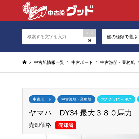
and
船の種類で選ぶ
or
中古船情報一覧
中古ボート
中古漁船・業務船
中古ボート
中古漁船・業務船
大きさ 31ft ～ 40ft
ヤマハ DY34 最大３８０馬力
売却価格
売却済