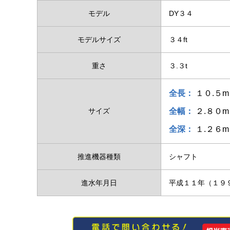
モデル
DY３４
モデルサイズ
３４ft
重さ
３.３t
全長：
１０.５m
サイズ
全幅：
２.８０m
全深：
１.２６m
推進機器種類
シャフト
進水年月日
平成１１年（１９