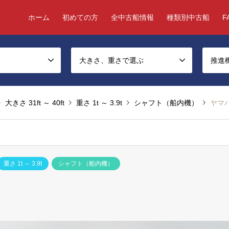
ホーム
初めての方
全中古船情報
種類別中古船
F
大きさ、重さで選ぶ
推進
大きさ 31ft ～ 40ft
重さ 1t ～ 3.9t
シャフト（船内機）
ヤマハ
重さ 1t ～ 3.9t
シャフト（船内機）