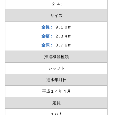
２.４t
サイズ
全長：
９.１０m
全幅：
２.３４m
全深：
０.７６m
推進機器種類
シャフト
進水年月日
平成１４年４月
定員
１０人