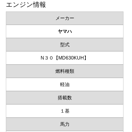
エンジン情報
メーカー
ヤマハ
型式
N３０【MD630KUH】
燃料種類
軽油
搭載数
１基
馬力