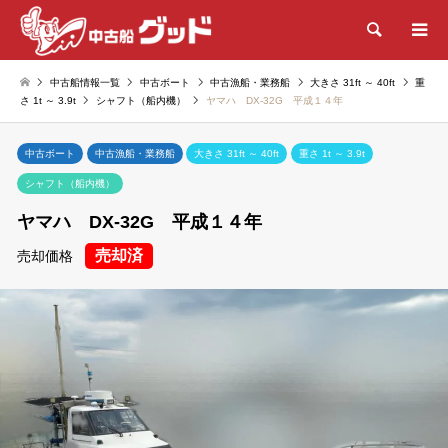
検索
中古船情報一覧
中古ボート
中古漁船・業務船
大きさ 31ft ～ 40ft
重
さ 1t ～ 3.9t
シャフト（船内機）
ヤマハ DX-32G 平成１４年
中古ボート
中古漁船・業務船
大きさ 31ft ～ 40ft
重さ 1t ～ 3.9t
シャフト（船内機）
ヤマハ DX-32G 平成１４年
売却済
売却価格