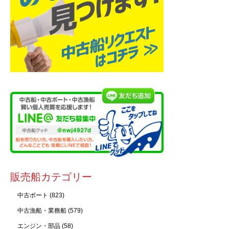
販売船カテゴリー
中古ボート
(823)
中古漁船・業務船
(579)
エンジン・部品
(58)