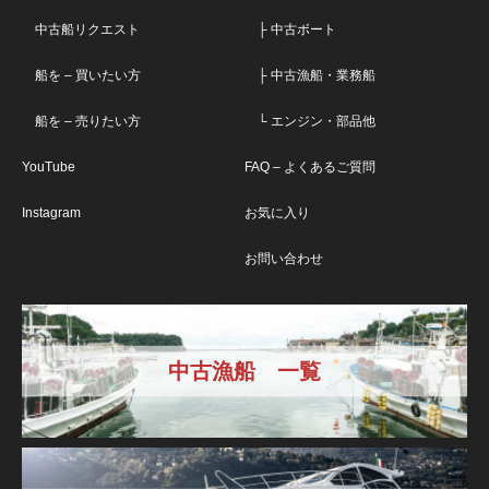
中古船リクエスト
├ 中古ボート
船を – 買いたい方
├ 中古漁船・業務船
船を – 売りたい方
└ エンジン・部品他
YouTube
FAQ – よくあるご質問
Instagram
お気に入り
お問い合わせ
中古漁船 一覧