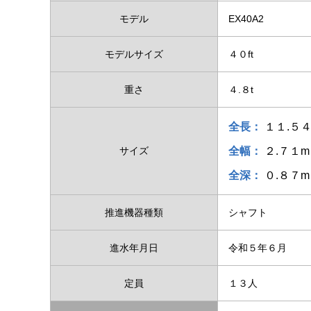
モデル
EX40A2
モデルサイズ
４０ft
重さ
４.８t
全長：
１１.５
サイズ
全幅：
２.７１m
全深：
０.８７m
推進機器種類
シャフト
進水年月日
令和５年６月
定員
１３人