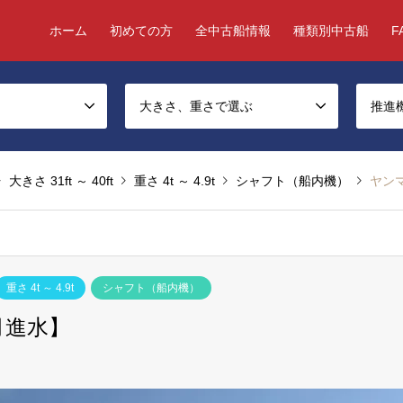
ホーム
初めての方
全中古船情報
種類別中古船
F
大きさ、重さで選ぶ
推進
大きさ 31ft ～ 40ft
重さ 4t ～ 4.9t
シャフト（船内機）
ヤンマ
重さ 4t ～ 4.9t
シャフト（船内機）
月進水】