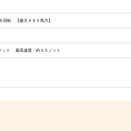
１６回転 【最大４９５馬力】
０ノット
最高速度：約３５ノット