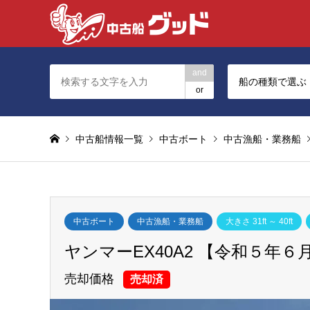
and
船の種類で選ぶ
or
中古船情報一覧
中古ボート
中古漁船・業務船
中古ボート
中古漁船・業務船
大きさ 31ft ～ 40ft
ヤンマーEX40A2 【令和５年６
売却価格
売却済