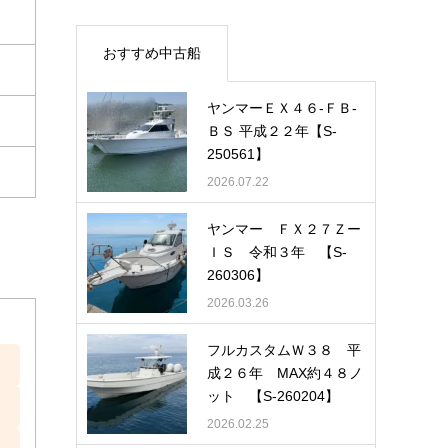
おすすめ中古船
ヤンマーＥＸ４６-ＦＢ-
ＢＳ 平成２２年【S-
250561】
2026.07.22
ヤンマー ＦＸ２７Ｚー
ＩＳ 令和３年 【S-
260306】
2026.03.26
フルカスタムＷ３８ 平
成２６年 MAX約４８ノ
ット 【S-260204】
2026.02.25