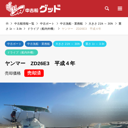
検索
中古船情報一覧
中古ボート
中古漁船・業務船
大きさ 21ft ～ 30ft
重
さ 1t ～ 3.9t
ドライブ（船内外機）
ヤンマー ZD26E3 平成４年
中古ボート
中古漁船・業務船
大きさ 21ft ～ 30ft
重さ 1t ～ 3.9t
ドライブ（船内外機）
ヤンマー ZD26E3 平成４年
売却済
売却価格