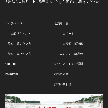
人出品も大歓迎、中古船売買のことなら何でもお聞きください！
トップページ
販売船一覧
中古船リクエスト
├ 中古ボート
船を – 買いたい方
├ 中古漁船・業務船
船を – 売りたい方
└ エンジン・部品他
YouTube
FAQ – よくあるご質問
Instagram
お気に入り
お問い合わせ