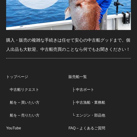
購入・販売の複雑な手続きは任せて安心の中古船グッドまで。個
人出品も大歓迎、中古船売買のことなら何でもお聞きください！
トップページ
販売船一覧
中古船リクエスト
├ 中古ボート
船を – 買いたい方
├ 中古漁船・業務船
船を – 売りたい方
└ エンジン・部品他
YouTube
FAQ – よくあるご質問