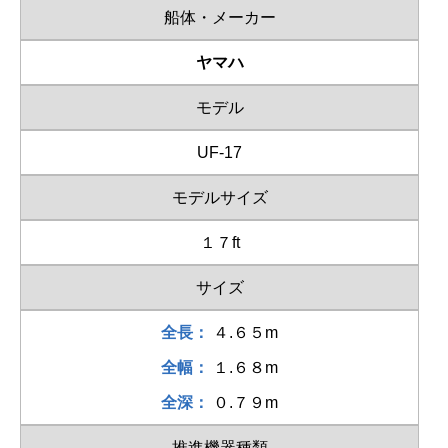
船体・メーカー
ヤマハ
モデル
UF-17
モデルサイズ
１７ft
サイズ
全長：
４.６５m
全幅：
１.６８m
全深：
０.７９m
推進機器種類