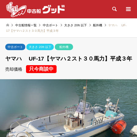
検索
中古船情報一覧
中古ボート
大きさ 20ft 以下
船外機
ヤマハ UF-
17【ヤマハ２スト３０馬力】平成３年
中古ボート
大きさ 20ft 以下
船外機
ヤマハ UF-17【ヤマハ２スト３０馬力】平成３年
只今商談中
売却価格