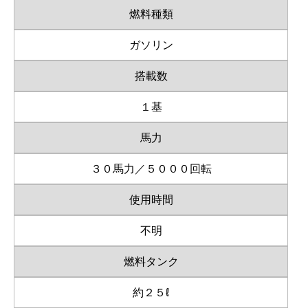
燃料種類
ガソリン
搭載数
１基
馬力
３０馬力／５０００回転
使用時間
不明
燃料タンク
約２５ℓ