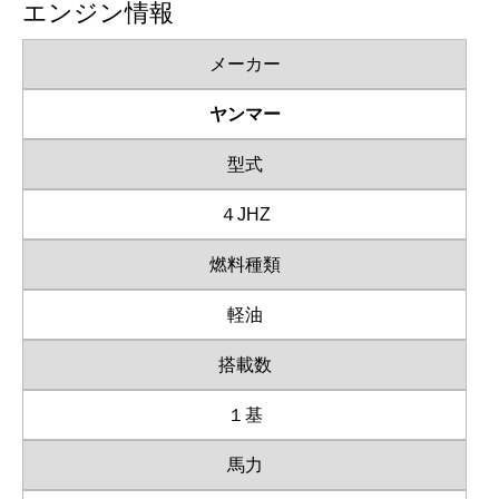
エンジン情報
メーカー
ヤンマー
型式
４JHZ
燃料種類
軽油
搭載数
１基
馬力