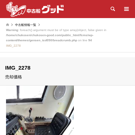
検索
中古船情報一覧
Warning
: foreach() argument must be of type array|object, false given in
/home/chukosen/chukosen-good.com/public_html/fcms/wp-
content/themes/gensen_tcd050/breadcrumb.php
on line
94
IMG_2278
IMG_2278
売却価格