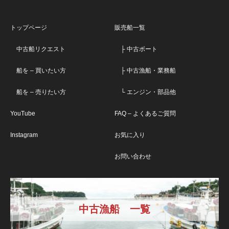
トップページ
販売船一覧
中古船リクエスト
├ 中古ボート
船を – 買いたい方
├ 中古漁船・業務船
船を – 売りたい方
└ エンジン・部品他
YouTube
FAQ – よくあるご質問
Instagram
お気に入り
お問い合わせ
中古漁船 一覧