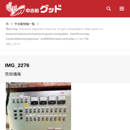
検索
中古船情報一覧
Warning
: foreach() argument must be of type array|object, false given in
/home/chukosen/chukosen-good.com/public_html/fcms/wp-
content/themes/gensen_tcd050/breadcrumb.php
on line
94
IMG_2276
IMG_2276
売却価格