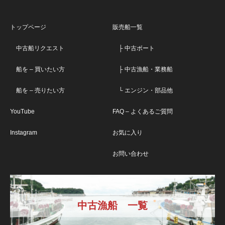
トップページ
販売船一覧
中古船リクエスト
├ 中古ボート
船を – 買いたい方
├ 中古漁船・業務船
船を – 売りたい方
└ エンジン・部品他
YouTube
FAQ – よくあるご質問
Instagram
お気に入り
お問い合わせ
中古漁船 一覧