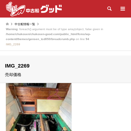
検索
中古船情報一覧
Warning
: foreach() argument must be of type array|object, false given in
/home/chukosen/chukosen-good.com/public_html/fcms/wp-
content/themes/gensen_tcd050/breadcrumb.php
on line
94
IMG_2269
IMG_2269
売却価格