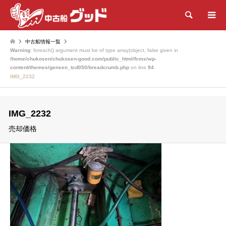
検索
中古船情報一覧
Warning
: foreach() argument must be of type array|object, false given in
/home/chukosen/chukosen-good.com/public_html/fcms/wp-
content/themes/gensen_tcd050/breadcrumb.php
on line
94
IMG_2232
IMG_2232
売却価格