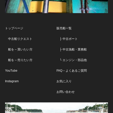
トップページ
販売船一覧
中古船リクエスト
├ 中古ボート
船を – 買いたい方
├ 中古漁船・業務船
船を – 売りたい方
└ エンジン・部品他
YouTube
FAQ – よくあるご質問
Instagram
お気に入り
お問い合わせ