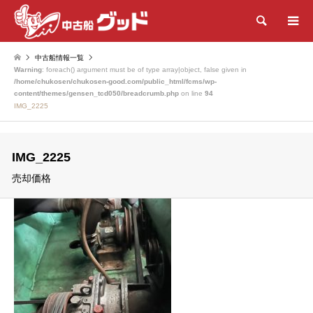
検索
中古船情報一覧
Warning
: foreach() argument must be of type array|object, false given in
/home/chukosen/chukosen-good.com/public_html/fcms/wp-
content/themes/gensen_tcd050/breadcrumb.php
on line
94
IMG_2225
IMG_2225
売却価格