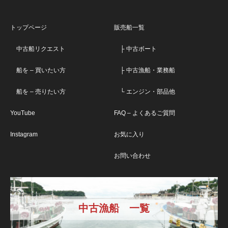
トップページ
販売船一覧
中古船リクエスト
├ 中古ボート
船を – 買いたい方
├ 中古漁船・業務船
船を – 売りたい方
└ エンジン・部品他
YouTube
FAQ – よくあるご質問
Instagram
お気に入り
お問い合わせ
中古漁船 一覧