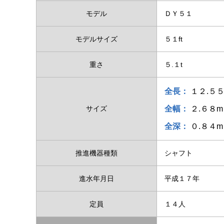
モデル
ＤＹ５１
モデルサイズ
５１ft
重さ
５.１t
全長：
１２.５
サイズ
全幅：
２.６８m
全深：
０.８４m
推進機器種類
シャフト
進水年月日
平成１７年
定員
１４人