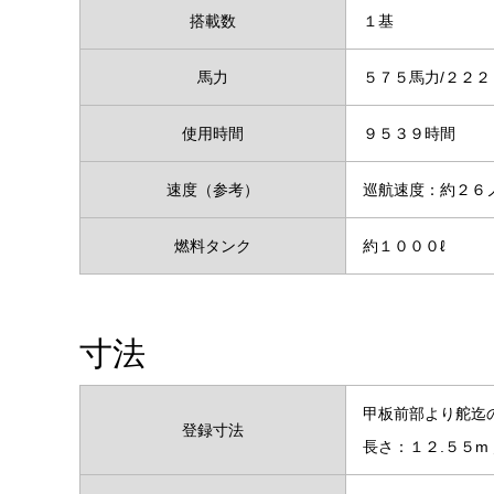
搭載数
１基
馬力
５７５馬力/２２
使用時間
９５３９時間
速度（参考）
巡航速度：約２
燃料タンク
約１０００ℓ
寸法
甲板前部より舵迄
登録寸法
長さ：１２.５５m 