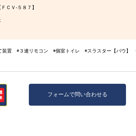
 【ＦＣＶ-５８７】
k
立て装置 ◉３連リモコン ◉個室トイレ ◉スラスター【バウ】 