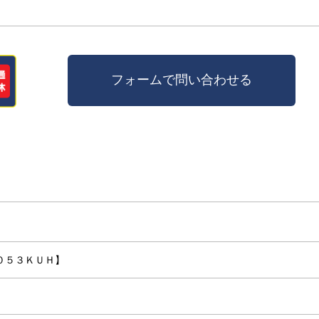
０５３ＫＵＨ】