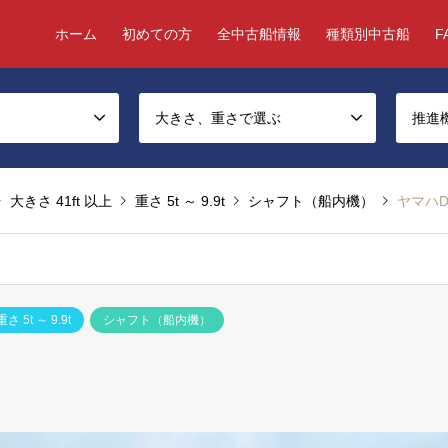
ホーム
初めての方
全中古船情報
種類別中古船
F
大きさ、重さで選ぶ
推進
大きさ 41ft 以上
重さ 5t ～ 9.9t
シャフト（船内機）
ヤマハDY
重さ 5t ～ 9.9t
シャフト（船内機）