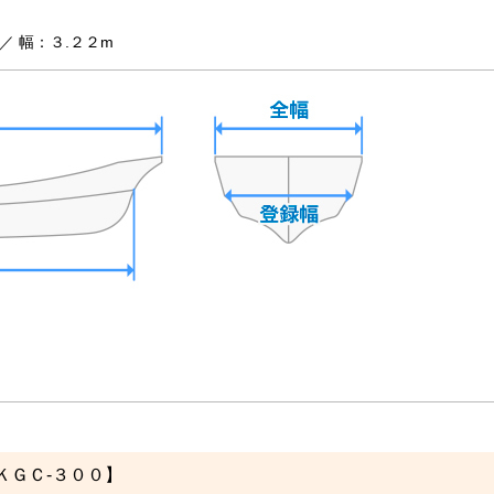
）
／ 幅：３.２２m
【ＫＧＣ-３００】