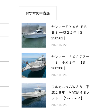
おすすめ中古船
ヤンマーＥＸ４６-ＦＢ-
ＢＳ 平成２２年【S-
250561】
2026.07.22
ヤンマー ＦＸ２７Ｚー
ＩＳ 令和３年 【S-
260306】
2026.03.26
フルカスタムＷ３８ 平
成２６年 MAX約４８ノ
ット 【S-260204】
2026.02.25