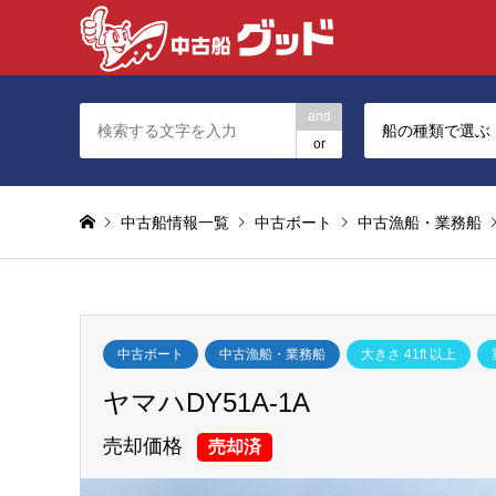
and
船の種類で選ぶ
or
中古船情報一覧
中古ボート
中古漁船・業務船
中古ボート
中古漁船・業務船
大きさ 41ft 以上
ヤマハDY51A-1A
売却価格
売却済