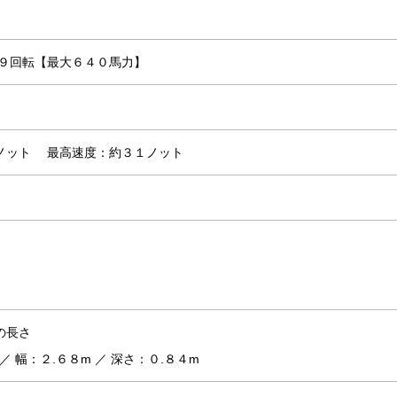
２９回転【最大６４０馬力】
６ノット
最高速度：約３１ノット
の長さ
／ 幅：２.６８m ／ 深さ：０.８４m