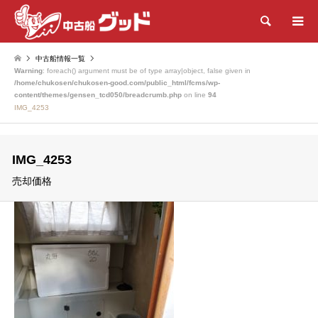
検索
中古船情報一覧
Warning
: foreach() argument must be of type array|object, false given in
/home/chukosen/chukosen-good.com/public_html/fcms/wp-
content/themes/gensen_tcd050/breadcrumb.php
on line
94
IMG_4253
IMG_4253
売却価格