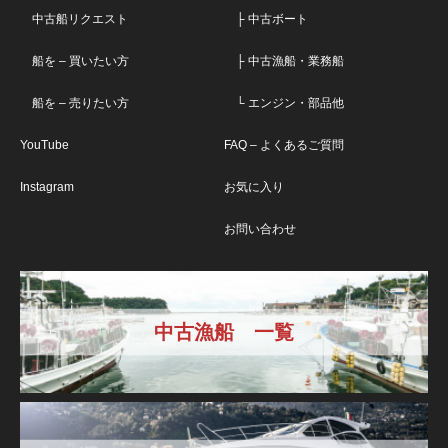
中古船リクエスト
├ 中古ボート
船を – 買いたい方
├ 中古漁船・業務船
船を – 売りたい方
└ エンジン・部品他
YouTube
FAQ – よくあるご質問
Instagram
お気に入り
お問い合わせ
中古漁船 一覧