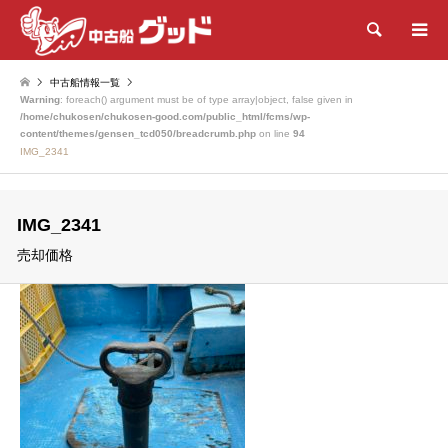
検索
中古船情報一覧
Warning
: foreach() argument must be of type array|object, false given in
/home/chukosen/chukosen-good.com/public_html/fcms/wp-
content/themes/gensen_tcd050/breadcrumb.php
on line
94
IMG_2341
IMG_2341
売却価格