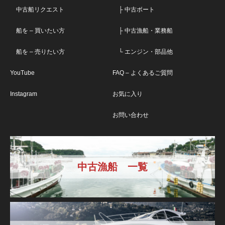
中古船リクエスト
├ 中古ボート
船を – 買いたい方
├ 中古漁船・業務船
船を – 売りたい方
└ エンジン・部品他
YouTube
FAQ – よくあるご質問
Instagram
お気に入り
お問い合わせ
中古漁船 一覧