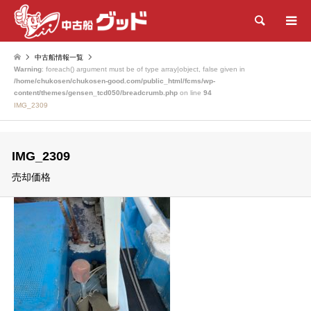
検索
中古船情報一覧
Warning
: foreach() argument must be of type array|object, false given in
/home/chukosen/chukosen-good.com/public_html/fcms/wp-
content/themes/gensen_tcd050/breadcrumb.php
on line
94
IMG_2309
IMG_2309
売却価格