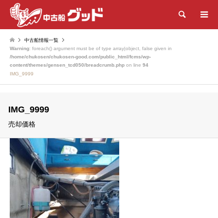
検索
中古船情報一覧
Warning
: foreach() argument must be of type array|object, false given in
/home/chukosen/chukosen-good.com/public_html/fcms/wp-
content/themes/gensen_tcd050/breadcrumb.php
on line
94
IMG_9999
IMG_9999
売却価格