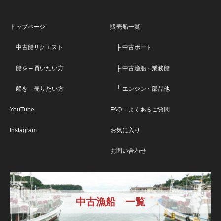
トップページ
販売船一覧
中古船リクエスト
├ 中古ボート
船を – 買いたい方
├ 中古漁船・業務船
船を – 売りたい方
└ エンジン・部品他
YouTube
FAQ – よくあるご質問
Instagram
お気に入り
お問い合わせ
中古漁船 一覧