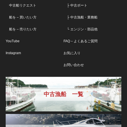
中古船リクエスト
├ 中古ボート
船を – 買いたい方
├ 中古漁船・業務船
船を – 売りたい方
└ エンジン・部品他
YouTube
FAQ – よくあるご質問
Instagram
お気に入り
お問い合わせ
中古漁船 一覧