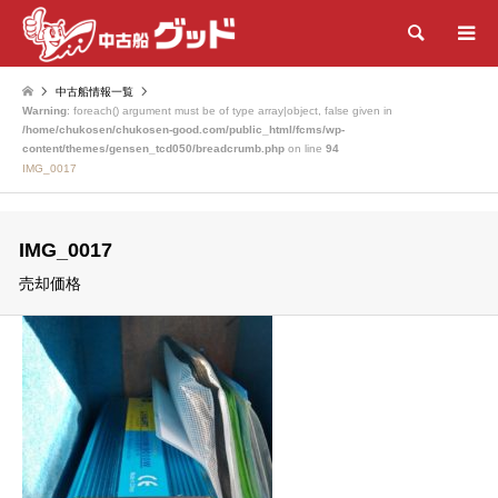
検索
中古船情報一覧
Warning
: foreach() argument must be of type array|object, false given in
/home/chukosen/chukosen-good.com/public_html/fcms/wp-
content/themes/gensen_tcd050/breadcrumb.php
on line
94
IMG_0017
IMG_0017
売却価格