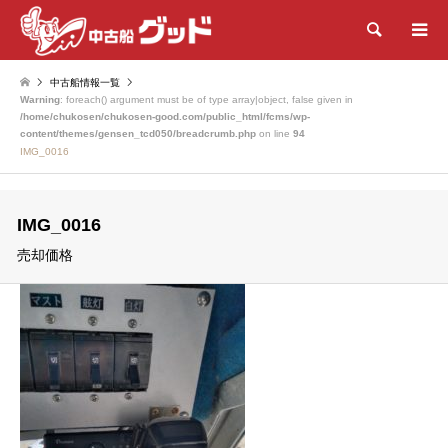
検索
中古船情報一覧
Warning
: foreach() argument must be of type array|object, false given in
/home/chukosen/chukosen-good.com/public_html/fcms/wp-
content/themes/gensen_tcd050/breadcrumb.php
on line
94
IMG_0016
IMG_0016
売却価格