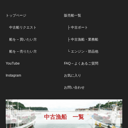
トップページ
販売船一覧
中古船リクエスト
├ 中古ボート
船を – 買いたい方
├ 中古漁船・業務船
船を – 売りたい方
└ エンジン・部品他
YouTube
FAQ – よくあるご質問
Instagram
お気に入り
お問い合わせ
中古漁船 一覧