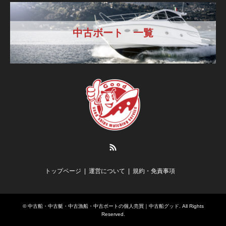
中古ボート 一覧
RSS
トップページ
運営について
規約・免責事項
©
中古船・中古艇・中古漁船・中古ボートの個人売買｜中古船グッド
. All Rights
Reserved.