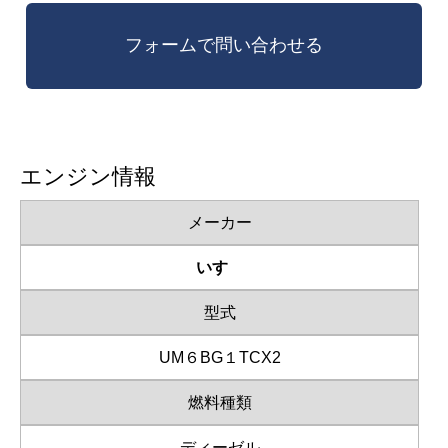
エンジン情報
メーカー
いすゞ
型式
UM６BG１TCX2
燃料種類
ディーゼル