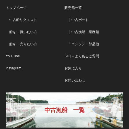
トップページ
販売船一覧
中古船リクエスト
├ 中古ボート
船を – 買いたい方
├ 中古漁船・業務船
船を – 売りたい方
└ エンジン・部品他
YouTube
FAQ – よくあるご質問
Instagram
お気に入り
お問い合わせ
中古漁船 一覧