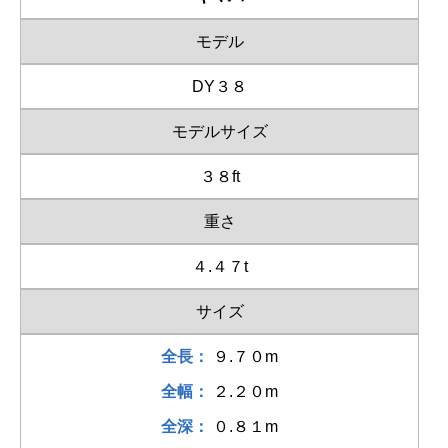
モデル
DY３８
モデルサイズ
３８ft
重さ
４.４７t
サイズ
全長：
９.７０m
全幅：
２.２０m
全深：
０.８１m