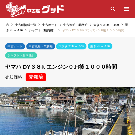
検索
中古船情報一覧
中古ボート
中古漁船・業務船
大きさ 31ft ～ 40ft
重
さ 4t ～ 4.9t
シャフト（船内機）
ヤマハ DY３８ft エンジン０.H後１０００時間
中古ボート
中古漁船・業務船
大きさ 31ft ～ 40ft
重さ 4t ～ 4.9t
シャフト（船内機）
ヤマハ DY３８ft エンジン０.H後１０００時間
売却済
売却価格