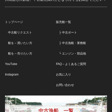
トップページ
販売船一覧
中古船リクエスト
├ 中古ボート
船を – 買いたい方
├ 中古漁船・業務船
船を – 売りたい方
└ エンジン・部品他
YouTube
FAQ – よくあるご質問
Instagram
お気に入り
お問い合わせ
中古漁船 一覧