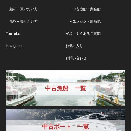
船を – 買いたい方
├ 中古漁船・業務船
船を – 売りたい方
└ エンジン・部品他
YouTube
FAQ – よくあるご質問
Instagram
お気に入り
お問い合わせ
中古漁船 一覧
中古ボート 一覧