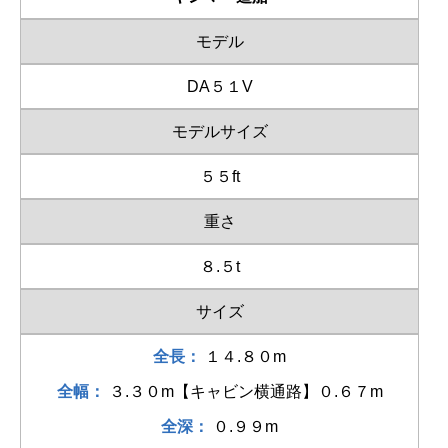
モデル
DA５１V
モデルサイズ
５５ft
重さ
８.５t
サイズ
全長：
１４.８０m
全幅：
３.３０m【キャビン横通路】０.６７m
全深：
０.９９m