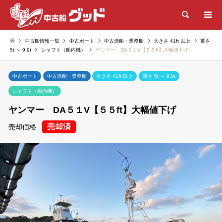
検索
中古船情報一覧
中古ボート
中古漁船・業務船
大きさ 41ft 以上
重さ
5t ～ 9.9t
シャフト（船内機）
ヤンマー DA５１V【５５ft】大幅値下げ
中古ボート
中古漁船・業務船
大きさ 41ft 以上
重さ 5t ～ 9.9t
シャフト（船内機）
ヤンマー DA５１V【５５ft】大幅値下げ
売却済
売却価格