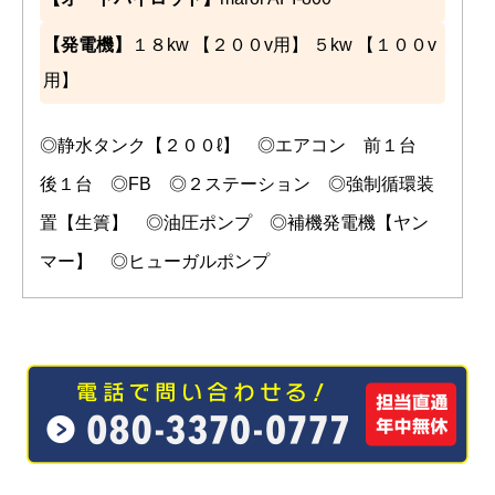
【発電機】
１８kw 【２００v用】 ５kw 【１００v
用】
◎静水タンク【２００ℓ】 ◎エアコン 前１台
後１台 ◎FB ◎２ステーション ◎強制循環装
置【生簀】 ◎油圧ポンプ ◎補機発電機【ヤン
マー】 ◎ヒューガルポンプ