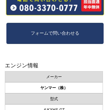
エンジン情報
メーカー
ヤンマー（株）
型式
６KXHS-GT