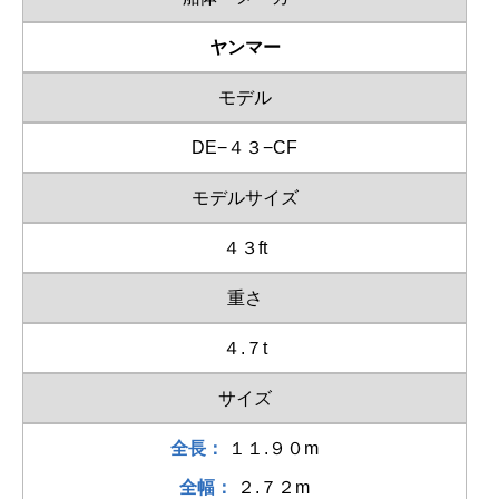
ヤンマー
モデル
DE−４３−CF
モデルサイズ
４３ft
重さ
４.７t
サイズ
全長：
１１.９０m
全幅：
２.７２m