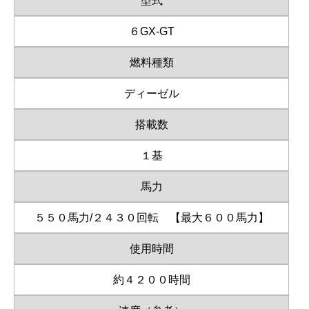
型式
６GX-GT
燃料種類
ディーゼル
搭載数
１基
馬力
５５０馬力/２４３０回転 【最大６００馬力】
使用時間
約４２００時間