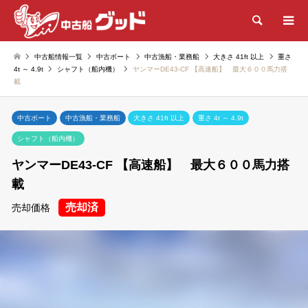
検索
中古船情報一覧
中古ボート
中古漁船・業務船
大きさ 41ft 以上
重さ
4t ～ 4.9t
シャフト（船内機）
ヤンマーDE43-CF 【高速船】 最大６００馬力搭
載
中古ボート
中古漁船・業務船
大きさ 41ft 以上
重さ 4t ～ 4.9t
シャフト（船内機）
ヤンマーDE43-CF 【高速船】 最大６００馬力搭
載
売却済
売却価格