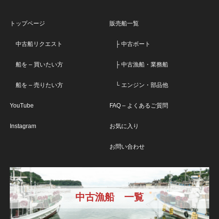
トップページ
販売船一覧
中古船リクエスト
├ 中古ボート
船を – 買いたい方
├ 中古漁船・業務船
船を – 売りたい方
└ エンジン・部品他
YouTube
FAQ – よくあるご質問
Instagram
お気に入り
お問い合わせ
中古漁船 一覧