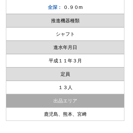
全深：
０.９０m
推進機器種類
シャフト
進水年月日
平成１１年３月
定員
１３人
出品エリア
鹿児島、熊本、宮﨑