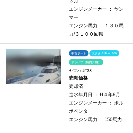
３月
エンジンメーカー ：
ヤン
マー
エンジン馬力 ：
１３０馬
力/３１００回転
中古ボート
大きさ 31ft ～ 40ft
ドライブ（船内外機）
ヤマハUF33
売却価格
売却済
進水年月日 ：
H４年8月
エンジンメーカー ：
ボル
ボペンタ
エンジン馬力 ：
150馬力