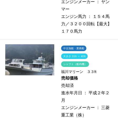
エンジンメーカー ：
ヤン
マー
エンジン馬力 ：
１５４馬
力／３２００回転【最大】
１７０馬力
中古漁船・業務船
大きさ 31ft ～ 40ft
シャフト（船内機）
福川マリーン ３３ft
売却価格
売却済
進水年月日 ：
平成２年２
月
エンジンメーカー ：
三菱
重工業（株）