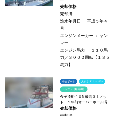
年
売却価格
売却済
進水年月日 ：
平成５年４
月
エンジンメーカー ：
ヤン
マー
エンジン馬力 ：
１１０馬
力／３０００回転【１３５
馬力】
中古ボート
大きさ 31ft ～ 40ft
シャフト（船内機）
金子造船４０ft 最高３１ノッ
ト １年前オーバーホール済
売却価格
売却済