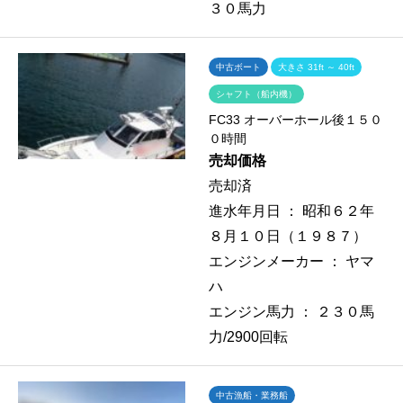
３０馬力
中古ボート
大きさ 31ft ～ 40ft
シャフト（船内機）
FC33 オーバーホール後１５０
０時間
売却価格
売却済
進水年月日 ：
昭和６２年
８月１０日（１９８７）
エンジンメーカー ：
ヤマ
ハ
エンジン馬力 ：
２３０馬
力/2900回転
中古漁船・業務船