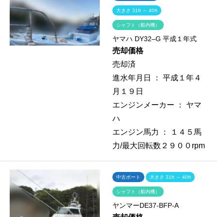
大きさ 31ft ～ 40ft
シャフト（船内機）
ヤマハ DY32–G 平成１年式
売却価格
売却済
進水年月日 ：
平成１年４
月１９日
エンジンメーカー ：
ヤマ
ハ
エンジン馬力 ：
１４５馬
力/最大回転数２９００rpm
中古ボート
大きさ 31ft ～ 40ft
シャフト（船内機）
ヤンマーDE37-BFP-A