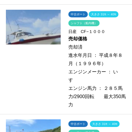
中古ボート
大きさ 31ft ～ 40ft
シャフト（船内機）
日産 CF−１０００
売却価格
売却済
進水年月日 ：
平成８年８
月（１９９６年）
エンジンメーカー ：
い
すゞ
エンジン馬力 ：
２８５馬
力/2900回転 最大350馬
力
中古ボート
大きさ 31ft ～ 40ft