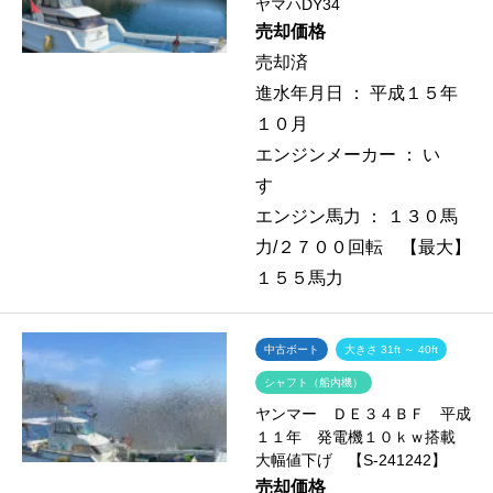
ヤマハDY34
売却価格
売却済
進水年月日 ：
平成１５年
１０月
エンジンメーカー ：
い
すゞ
エンジン馬力 ：
１３０馬
力/２７００回転 【最大】
１５５馬力
中古ボート
大きさ 31ft ～ 40ft
シャフト（船内機）
ヤンマー ＤＥ３４ＢＦ 平成
１１年 発電機１０ｋｗ搭載
大幅値下げ 【S-241242】
売却価格