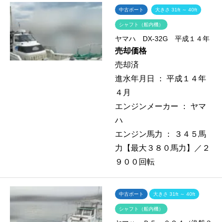
中古ボート
大きさ 31ft ～ 40ft
シャフト（船内機）
ヤマハ DX-32G 平成１４年
売却価格
売却済
進水年月日 ：
平成１４年
４月
エンジンメーカー ：
ヤマ
ハ
エンジン馬力 ：
３４５馬
力【最大３８０馬力】／２
９００回転
中古ボート
大きさ 31ft ～ 40ft
シャフト（船内機）