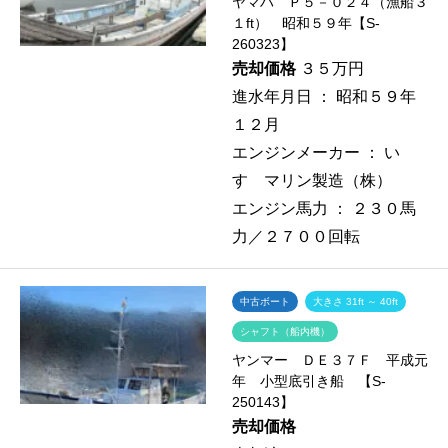
ヤマハ Ｐ５－０２４（漁船３
１ft） 昭和５９年【S-
260323】
売却価格
３５万円
進水年月日 ：
昭和５９年
１２月
エンジンメーカー ：
い
すゞマリン製造（株）
エンジン馬力 ：
２３０馬
力／２７００回転
中古ボート
大きさ 31ft ～ 40ft
シャフト（船内機）
ヤンマー ＤＥ３７Ｆ 平成元
年 小型底引き船 【S-
250143】
売却価格