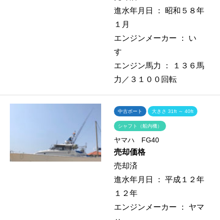
進水年月日 ：
昭和５８年
１月
エンジンメーカー ：
い
すゞ
エンジン馬力 ：
１３６馬
力／３１００回転
中古ボート
大きさ 31ft ～ 40ft
シャフト（船内機）
ヤマハ FG40
売却価格
売却済
進水年月日 ：
平成１２年
１２年
エンジンメーカー ：
ヤマ