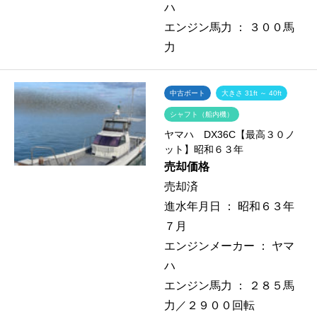
ハ
エンジン馬力 ：
３００馬
力
中古ボート
大きさ 31ft ～ 40ft
シャフト（船内機）
ヤマハ DX36C【最高３０ノ
ット】昭和６３年
売却価格
売却済
進水年月日 ：
昭和６３年
７月
エンジンメーカー ：
ヤマ
ハ
エンジン馬力 ：
２８５馬
力／２９００回転