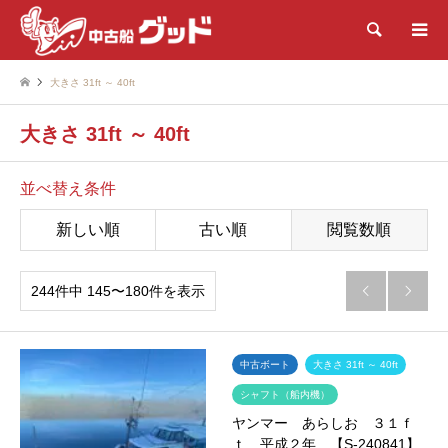
検索
大きさ 31ft ～ 40ft
大きさ 31ft ～ 40ft
並べ替え条件
新しい順
古い順
閲覧数順
244件中 145〜180件を表示


中古ボート
大きさ 31ft ～ 40ft
シャフト（船内機）
ヤンマー あらしお ３１ｆ
ｔ 平成２年 【S-240841】