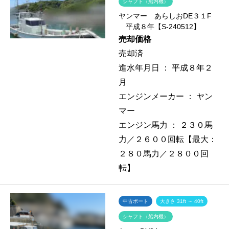
シャフト（船内機）
ヤンマー あらしおDE３１F
平成８年【S-240512】
売却価格
売却済
進水年月日 ：
平成８年２
月
エンジンメーカー ：
ヤン
マー
エンジン馬力 ：
２３０馬
力／２６００回転【最大：
２８０馬力／２８００回
転】
中古ボート
大きさ 31ft ～ 40ft
シャフト（船内機）