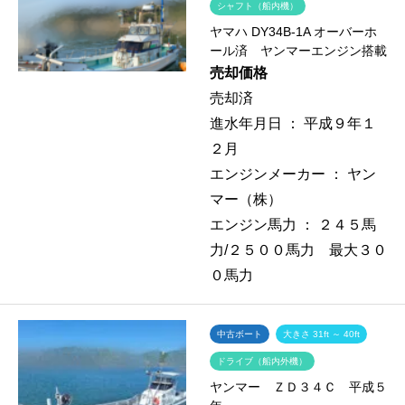
シャフト（船内機）
ヤマハ DY34B-1A オーバーホ
ール済 ヤンマーエンジン搭載
売却価格
売却済
進水年月日 ：
平成９年１
２月
エンジンメーカー ：
ヤン
マー（株）
エンジン馬力 ：
２４５馬
力/２５００馬力 最大３０
０馬力
中古ボート
大きさ 31ft ～ 40ft
ドライブ（船内外機）
ヤンマー ＺＤ３４Ｃ 平成５