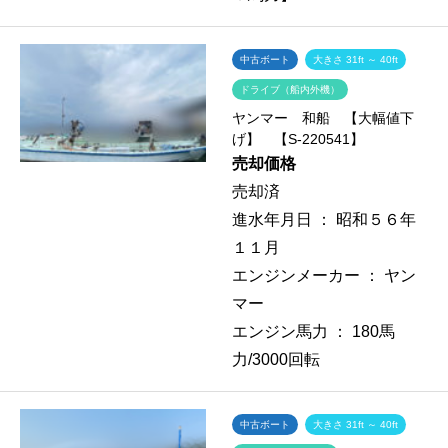
中古ボート
大きさ 31ft ～ 40ft
ドライブ（船内外機）
ヤンマー 和船 【大幅値下
げ】 【S-220541】
売却価格
売却済
進水年月日 ：
昭和５６年
１１月
エンジンメーカー ：
ヤン
マー
エンジン馬力 ：
180馬
力/3000回転
中古ボート
大きさ 31ft ～ 40ft