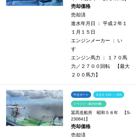
売却価格
売却済
進水年月日 ：
平成２年１
１月１５日
エンジンメーカー ：
い
すゞ
エンジン馬力 ：
１７０馬
力／２７００回転 【最大
２００馬力】
中古ボート
大きさ 31ft ～ 40ft
ドライブ（船内外機）
冨髙造船所 昭和５８年 【S-
230841】
売却価格
売却済