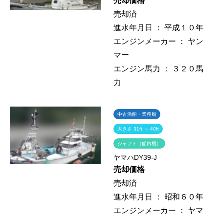
売却価格
売却済
進水年月日 ：
平成１０年
エンジンメーカー ：
ヤン
マー
エンジン馬力 ：
３２０馬
力
中古漁船・業務船
大きさ 31ft ～ 40ft
シャフト（船内機）
ヤマハDY39-J
売却価格
売却済
進水年月日 ：
昭和６０年
エンジンメーカー ：
ヤマ