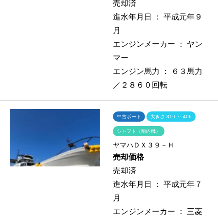
売却済
進水年月日 ：
平成元年９
月
エンジンメーカー ：
ヤン
マー
エンジン馬力 ：
６３馬力
／２８６０回転
中古ボート
大きさ 31ft ～ 40ft
シャフト（船内機）
ヤマハＤＸ３９－Ｈ
売却価格
売却済
進水年月日 ：
平成元年７
月
エンジンメーカー ：
三菱