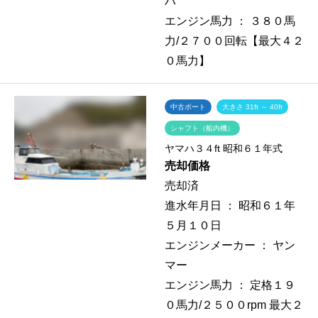
ハ
エンジン馬力 ：
３８０馬
力/２７００回転【最大４２
０馬力】
中古ボート
大きさ 31ft ～ 40ft
シャフト（船内機）
ヤマハ３４ft 昭和６１年式
売却価格
売却済
進水年月日 ：
昭和６１年
５月１０日
エンジンメーカー ：
ヤン
マー
エンジン馬力 ：
定格１９
０馬力/２５００rpm 最大２