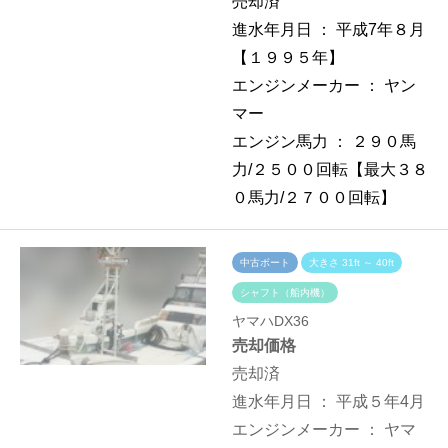
売却済
進水年月日 ：
平成7年８月
【１９９５年】
エンジンメーカー ：
ヤン
マー
エンジン馬力 ：
２９０馬
力/２５００回転【最大３８
０馬力/２７００回転】
中古ボート
大きさ 31ft ～ 40ft
シャフト（船内機）
ヤマハDX36
売却価格
売却済
進水年月日 ：
平成５年4月
エンジンメーカー ：
ヤマ