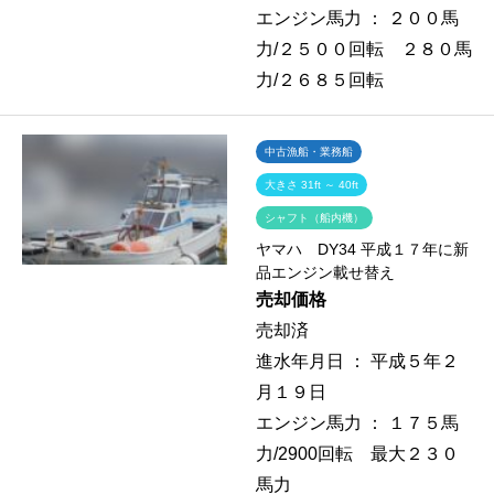
エンジン馬力 ：
２００馬
力/２５００回転 ２８０馬
力/２６８５回転
中古漁船・業務船
大きさ 31ft ～ 40ft
シャフト（船内機）
ヤマハ DY34 平成１７年に新
品エンジン載せ替え
売却価格
売却済
進水年月日 ：
平成５年２
月１９日
エンジン馬力 ：
１７５馬
力/2900回転 最大２３０
馬力