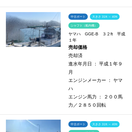
中古ボート
大きさ 31ft ～ 40ft
シャフト（船内機）
ヤマハ GGE-B ３２ft 平成
１年
売却価格
売却済
進水年月日 ：
平成１年９
月
エンジンメーカー ：
ヤマ
ハ
エンジン馬力 ：
２００馬
力／２８５０回転
中古ボート
大きさ 31ft ～ 40ft