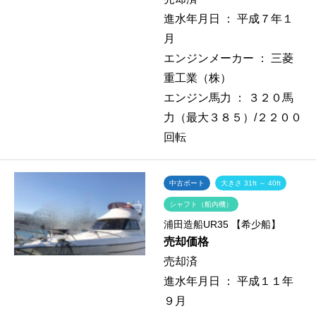
進水年月日 ：
平成７年１
月
エンジンメーカー ：
三菱
重工業（株）
エンジン馬力 ：
３２０馬
力（最大３８５）/２２００
回転
中古ボート
大きさ 31ft ～ 40ft
シャフト（船内機）
浦田造船UR35 【希少船】
売却価格
売却済
進水年月日 ：
平成１１年
９月