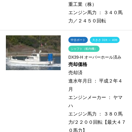
重工業（株）
エンジン馬力 ：
３４０馬
力／２４５０回転
中古ボート
大きさ 31ft ～ 40ft
シャフト（船内機）
DX39-H オーバーホール済み
売却価格
売却済
進水年月日 ：
平成２年４
月
エンジンメーカー ：
ヤマ
ハ
エンジン馬力 ：
３８０馬
力/２２００回転【最大４７
０馬力】