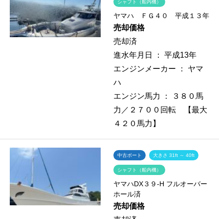
シャフト（船内機）
ヤマハ ＦＧ４０ 平成１３年
売却価格
売却済
進水年月日 ：
平成13年
エンジンメーカー ：
ヤマ
ハ
エンジン馬力 ：
３８０馬
力／２７００回転 【最大
４２０馬力】
中古ボート
大きさ 31ft ～ 40ft
シャフト（船内機）
ヤマハDX３９-H フルオーバー
ホール済
売却価格