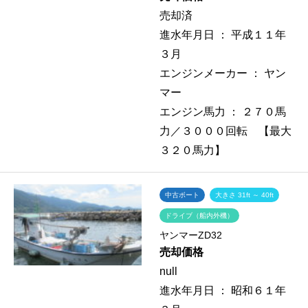
売却済
進水年月日 ：
平成１１年
３月
エンジンメーカー ：
ヤン
マー
エンジン馬力 ：
２７０馬
力／３０００回転 【最大
３２０馬力】
中古ボート
大きさ 31ft ～ 40ft
ドライブ（船内外機）
ヤンマーZD32
売却価格
null
進水年月日 ：
昭和６１年