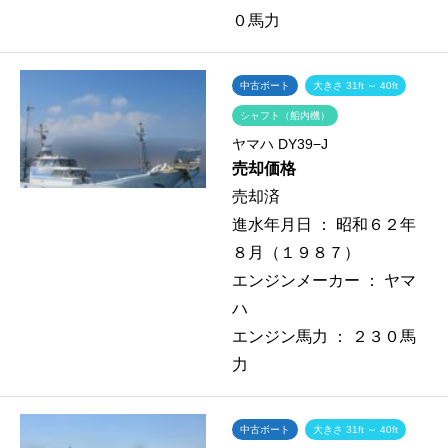
０馬力
中古ボート
大きさ 31ft ～ 40ft
シャフト（船内機）
ヤマハ DY39−J
売却価格
売却済
進水年月日 ：
昭和６２年
８月（１９８７）
エンジンメーカー ：
ヤマ
ハ
エンジン馬力 ：
２３０馬
力
中古ボート
大きさ 31ft ～ 40ft