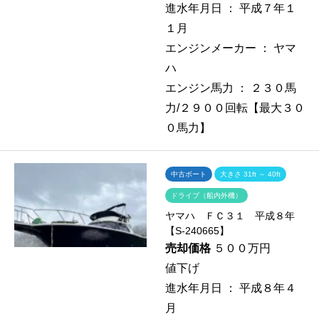
進水年月日 ：
平成７年１
１月
エンジンメーカー ：
ヤマ
ハ
エンジン馬力 ：
２３０馬
力/２９００回転【最大３０
０馬力】
中古ボート
大きさ 31ft ～ 40ft
ドライブ（船内外機）
ヤマハ ＦＣ３１ 平成８年
【S-240665】
売却価格
５００万円
値下げ
進水年月日 ：
平成８年４
月