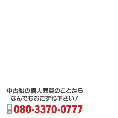
重工業
エンジン馬力 ：
約２００
馬力【最大２８０馬力】／
約２５００回転【最大２６
８５回転】
244件中 109〜144件を表示

