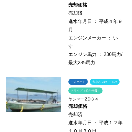
売却価格
売却済
進水年月日 ：
平成４年９
月
エンジンメーカー ：
い
すゞ
エンジン馬力 ：
230馬力/
最大285馬力
中古ボート
大きさ 31ft ～ 40ft
ドライブ（船内外機）
ヤンマーZD３４
売却価格
売却済
進水年月日 ：
平成１２年
１０月３０日