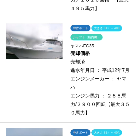
４９５馬力】
中古ボート
大きさ 31ft ～ 40ft
シャフト（船内機）
ヤマハFG35
売却価格
売却済
進水年月日 ：
平成12年7月
エンジンメーカー ：
ヤマ
ハ
エンジン馬力 ：
２８５馬
力/２９００回転【最大３５
０馬力】
中古ボート
大きさ 31ft ～ 40ft