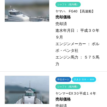
シャフト（船内機）
ヤマハ FG40 【高速船】
売却価格
売却済
進水年月日 ：
平成３０年
９月
エンジンメーカー ：
ボル
ボ・ペンタ社
エンジン馬力 ：
５７５馬
力
中古ボート
大きさ 31ft ～ 40ft
シャフト（船内機）
ヤンマーEX 3０平成１４年
売却価格
売却済