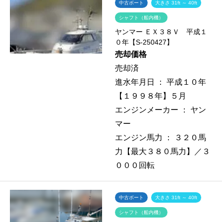
中古ボート
大きさ 31ft ～ 40ft
シャフト（船内機）
ヤンマー ＥＸ３８Ｖ 平成１
０年【S-250427】
売却価格
売却済
進水年月日 ：
平成１０年
【１９９８年】５月
エンジンメーカー ：
ヤン
マー
エンジン馬力 ：
３２０馬
力【最大３８０馬力】／３
０００回転
中古ボート
大きさ 31ft ～ 40ft
シャフト（船内機）